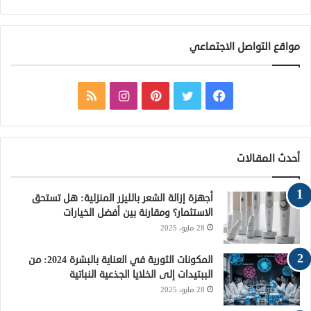
مواقع التواصل الاجتماعي
ف
ت
ب
ا
م
ي
و
ي
ن
ل
س
ي
ن
س
خ
أحدث المقالات
ب
ت
ت
ت
ص
أجهزة إزالة الشعر بالليزر المنزلية: هل تستحق
و
ر
ي
ق
ا
الاستثمار؟ ومقارنة بين أفضل الخيارات
28 مايو، 2025
ك
ر
ر
ل
ي
ا
م
المكونات الثورية في العناية بالبشرة 2024: من
الببتيدات إلى الخلايا الجذعية النباتية
س
م
و
28 مايو، 2025