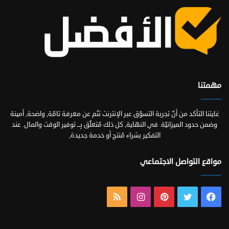
مهمتنا
غايتنا التأكد من أنّ تجربة التسوّق عبر الإنترنت تنُم عن معرفة تامّة, واضحة, أمينة
وضمن حدود الميزانيّة. في النهاية, كل ذلك مُتعلّق بِـــ توفير الوقت والمال. عند
التفكير بشراء مُنتج أو خدمة جديدة,
مواقع التواصل الاجتماعي
فيسبوك
تويتر
بينتيريست
انستقرام
ملخص
الموقع