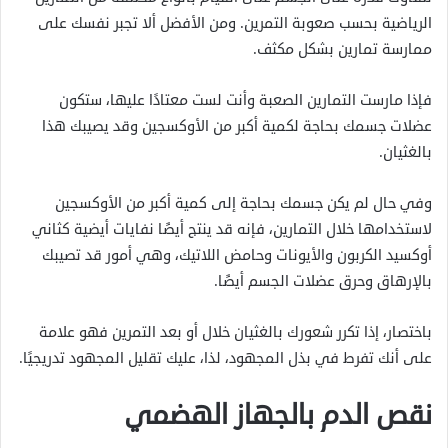
الرياضية بحسب صعوبة التمرين. ومن الأفضل ألا تجبر نفسك على
ممارسة تمارين بشكل مكثف.
فإذا مارست التمارين الصعبة وأنت لست معتادًا عليها، ستكون
عضلات جسمك بحاجة لكمية أكبر من الأوكسجين وقد يصيبك هذا
بالغثيان.
وفي حال لم يكن جسمك بحاجة إلى كمية أكبر من الأوكسجين
لاستخدامها خلال التمارين، فإنه قد ينتج أيضًا نفايات أيضية كثاني
أوكسيد الكربون والأيونات وحامض اللاتيك، وهي أمور قد تصيبك
بالإرهاق وحرق عضلات الجسم أيضًا.
باختصار، إذا تكرر شعورك بالغثيان خلال أو بعد التمرين فهو علامة
على أنك تفرط في بذل المجهود، لذا، عليك تقليل المجهود تدريجيًا.
نقص الدم بالجهاز الهضمي