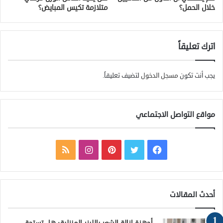
خلال الحمل؟
متلازمة تكيس المبايض؟
اترك تعليقاً
يجب أنت تكون
مسجل الدخول
لتضيف تعليقاً.
مواقع التواصل الاجتماعي
ف
ت
ب
ا
م
ي
و
ي
ن
ل
س
ي
ن
س
خ
أحدث المقالات
ب
ت
ت
ت
ص