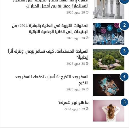
أجهزة إزالة الشعر بالليزر المنزلية: هل تستحق
و
ر
ي
ق
ا
الاستثمار؟ ومقارنة بين أفضل الخيارات
28 مايو، 2025
ك
ر
ر
ل
ي
ا
م
المكونات الثورية في العناية بالبشرة 2024: من
الببتيدات إلى الخلايا الجذعية النباتية
س
م
و
28 مايو، 2025
ت
ق
السياحة المستدامة: كيف تسافر بوعي وتترك أثراً
إيجابياً؟
ع
28 مايو، 2025
R
السفر بعد التخرج :6 أسباب تدفعك للسفر بعد
التخرج
S
16 مايو، 2023
S
ما هو نوع شعرك؟
29 مارس، 2023