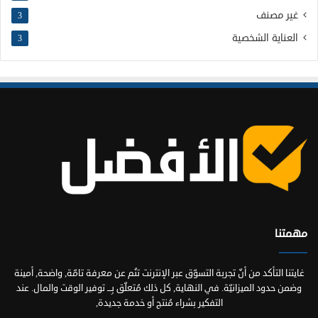
غير مصنف
3
العناية الشخصية
3
مهمتنا
غايتنا التأكد من أنّ تجربة التسوّق عبر الإنترنت تنُم عن معرفة تامّة, واضحة, أمينة
وضمن حدود الميزانيّة. في النهاية, كل ذلك مُتعلّق بِـــ توفير الوقت والمال. عند
التفكير بشراء مُنتج أو خدمة جديدة,