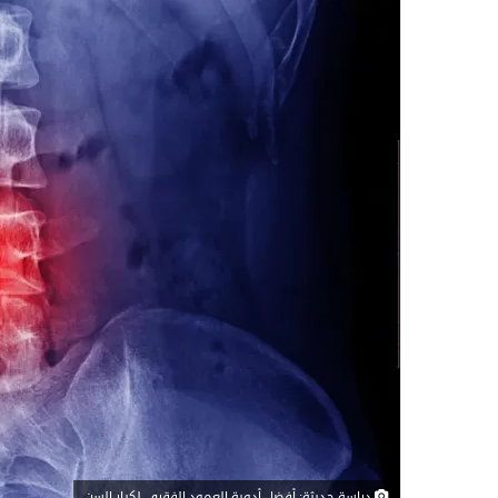
دراسة حديثة: أفضل أدوية العمود الفقري لكبار السن