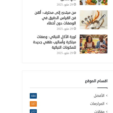
29 مايو، 2025
من مبتدئ إلى محترف: أتقن
فن القياس الدقيق في
الوصفات دون أخطاء
29 مايو، 2025
ثورة الأكل النباتي: وصفات
مبتكرة وأساليب طهي جديدة
للمكونات النباتية
29 مايو، 2025
اقسام الموقع
الأفضل
444
المراجعات
337
مقالات
277