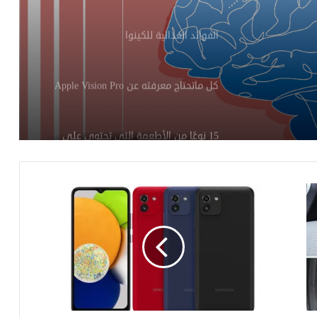
الفوائد الغذائية للكينوا
كل ماتحتاج معرفته عن Apple Vision Pro
15 نوعًا من الأطعمة التي تحتوي على
نسبة عالية من حمض الفوليك
ما هو الماء المقطر وهل يمكنك شربه؟
طرق طبيعية للتخلص من تقلصات الدورة
الشهرية
5 طرق للتعامل مع اضطراب فرط الحركة