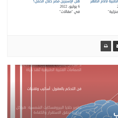
لطبية لآلام الظهر
هل الإسبرين مضر خلال الحمل؟
الشهرية
6 يوليو، 2022
نزلية"
في "مقالات"
5 طرق للتعامل مع اضطراب فرط الحركة
ونقص الانتباه
مشاركة عبر البريد
طباعة
كن خبير نفسك للاسترخاء والتأمل
د. مجدي يعقوب يُحدث ثورة طبية جديدة:
الصمامات القلبية الطبيعية تُنقذ حياة
الملايين
فن التحكم بالعقول: أساليب وتقنيات
تطوير خلايا البيروفسكايت الشمسية: هياكل
ب
مخفية تحقق الاستقرار والكفاءة