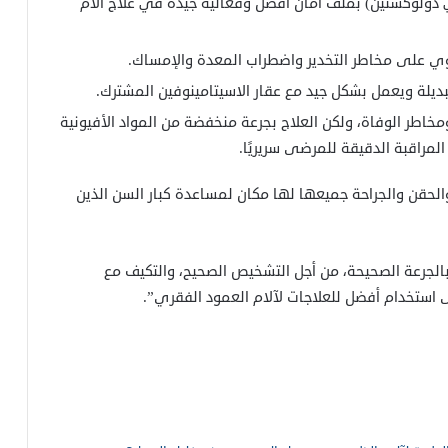
 دولوكستين) بملف أمان أفضل وفعالية جيدة في علاج آلام
طوي على مخاطر التخدير واضطراب المعدة والإمساك.
ديلة ويعمل بشكل جيد مع عقار الاسيتامينوفين المشترك.
 ومخاطر الوفاة، ولكن العلاج بجرعة منخفضة من المواد الأفيونية
المراقبة الدقيقة للمرضى سريريًا.
والحقن والجراحة جميعها لها مكان لمساعدة كبار السن الذين
بالجرعة الصحيحة، من أجل التشخيص الصحيح، والتكيف مع
15 نوعًا من الأطعمة التي تحتوي على
 استخدام أفضل للعلاجات لآلام العمود الفقري”.
نسبة عالية من حمض الفوليك
ما هو الماء المقطر وهل يمكنك شربه؟
طرق طبيعية للتخلص من تقلصات الدورة