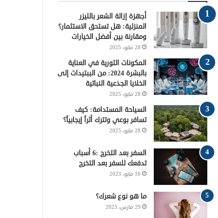
و
ر
ي
ق
ا
أجهزة إزالة الشعر بالليزر
ك
ر
ر
ل
المنزلية: هل تستحق الاستثمار؟
ومقارنة بين أفضل الخيارات
ي
ا
م
28 مايو، 2025
س
م
و
المكونات الثورية في العناية
بالبشرة 2024: من الببتيدات إلى
ت
ق
الخلايا الجذعية النباتية
28 مايو، 2025
ع
السياحة المستدامة: كيف
تسافر بوعي وتترك أثراً إيجابياً؟
R
28 مايو، 2025
S
السفر بعد التخرج :6 أسباب
S
تدفعك للسفر بعد التخرج
16 مايو، 2023
ما هو نوع شعرك؟
29 مارس، 2023