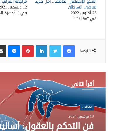
العلاج الإشعاعي الخاطف.. أمل جديد
مراجعة المراتب ا
لمرضى السرطان
12 ديسمبر، 2021
23 أكتوبر، 2022
في "الأجهزة الم
في "مقالات"
فيسبوك
تويتر
لينكدإن
بينتيريست
ماسنجر
شاركها
أقرأ التالي
مقالات
18 نوفمبر، 2024
فن التحكم بالعقول: أسالي