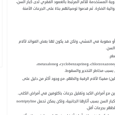
أدوية المستخدمة للألم المرتبط بالعمود الفقري لدى كبار السن،
وائية الضارة. ثم قدموا توصياتهم بناءً على الجرعات الآمنة
ة أو صعوبة في المشي، ولكن قد يكون لها بعض الفوائد لآلام
السن.
غر.
يتم تجنب بعض مرخيات العضلات (carisoprodol، وchlorzoxazone، وcyclobenzaprine، وmetaxalone،
لين) مفيدًا لآلام الرقبة والظهر، مع وجود أكثر من دليل على
ين مع أمراض الكبد وتقليل جرعات باكلوفين في أمراض الكلى.
عادة ما يتم تجنب مضادات الاكتئاب القديمة عند كبار السن بسبب آثارها الجانبية، ولكن يمكن تحمل nortriptyline