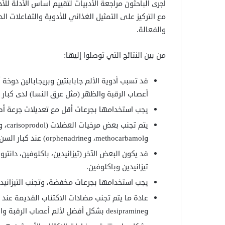
أجرى الباحثون مراجعة الأدبيات لتقييم أساس الأدلة لل
مع التركيز على التمثيل الغذائي للأدوية والتفاعلات الد
والفعالة.
من بين النتائج التي توصلوا إليها:
قد تسبب أدوية الألم جابابنتين وبريجابالين دوخ
أعصاب الرقبة والظهر (مثل عرق النسا) لدى كبار 
يجب استخدامها بجرعات أقل مع تعديلات جرعة أص
وmethocarbamol، وorphenadrine) عند كبار السن بسبب مخاطر التخدير والسقوط.
قد يكون البعض الآخر (تيزانيدين، باكلوفين، دانترو
تيزانيدين وباكلوفين.
يجب استخدامها بجرعات مخفضة، وتجنب التيزانيد
وdesipramine بشكل أفضل لألم أعصاب الرقبة والظهر بجرعات أقل.