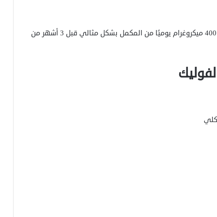
إذا كنتي تفكرين في الحمل، يجب أن تبدئي في تناول 400 ميكروغرام يوميًا من المكمل بشكل مثالي قبل 3 أشهر من
لفوليك
وكلي