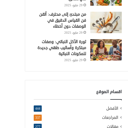
29 مايو، 2025
من مبتدئ إلى محترف: أتقن
فن القياس الدقيق في
الوصفات دون أخطاء
29 مايو، 2025
ثورة الأكل النباتي: وصفات
مبتكرة وأساليب طهي جديدة
للمكونات النباتية
29 مايو، 2025
اقسام الموقع
الأفضل
444
المراجعات
337
مقالات
277