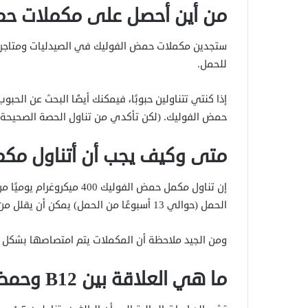
من أين أحصل على مكملات حم
ستجدين مكملات حمض الفوليك في الصيدليات ومتاجر ا
للحمل.
حمض الفوليك. (لكن تأكدي من تناول الحصة الصحيحة 
متى وكيف يجب أن أتناول مكم
إن تناول مكمل حمض الفوليك
الحمل (حوالي 13 أسبوعًا من الحمل) يمكن أن يقلل من خطر إصابة طفلك بالسِّنْسِنَة المشقوقة بنسبة تصل إلى 75٪.
ومن الجيد ملاحظة أن المكملات يتم امتصاصها بشكل أ
ما هي العلاقة بين B12 وحمض الفوليك؟