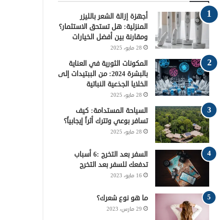
و
ر
ي
ق
ا
أجهزة إزالة الشعر بالليزر
ك
ر
ر
ل
المنزلية: هل تستحق الاستثمار؟
ومقارنة بين أفضل الخيارات
ي
ا
م
28 مايو، 2025
س
م
و
المكونات الثورية في العناية
بالبشرة 2024: من الببتيدات إلى
ت
ق
الخلايا الجذعية النباتية
28 مايو، 2025
ع
السياحة المستدامة: كيف
تسافر بوعي وتترك أثراً إيجابياً؟
R
28 مايو، 2025
S
السفر بعد التخرج :6 أسباب
S
تدفعك للسفر بعد التخرج
16 مايو، 2023
ما هو نوع شعرك؟
29 مارس، 2023