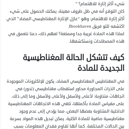
شيء أكثر إثارة للاهتمام؟ ”
كان التوقع أنه في ظل ظروف معينة، يمكنك الحصول على شيء
أكثر إثارة للاهتمام: وهو “عازل الإثارة المغناطيسي المضاد” الذي
اكتشفه للتو فريق Brookhaven.
لماذا هذه المادة غريبة جدا وممتعة؟ لفهم ذلك، دعنا نتعمق في
هذه المصطلحات ونستكشفها.
كيف تتشكل الحالة المغناطيسية
الجديدة للمادة
في المغناطيس المغناطيسي المضاد، يكون للإلكترونات الموجودة
على الذرات المجاورة محاور استقطاب مغناطيسي (تدور) في
اتجاهات متناوبة: لأعلى ولأسفل ولأعلى ولأسفل وما إلى ذلك.
على مقياس المادة بأكملها، تلغي هذه الاتجاهات المغناطيسية
الداخلية المتناوبة بعضها البعض، مما يؤدي إلى عدم وجود
مغناطيسية صافية للمادة الكلية. يمكن تبديل هذه المواد بسرعة
بين الحالات المختلفة. كما أنها تقاوم فقدان المعلومات بسبب