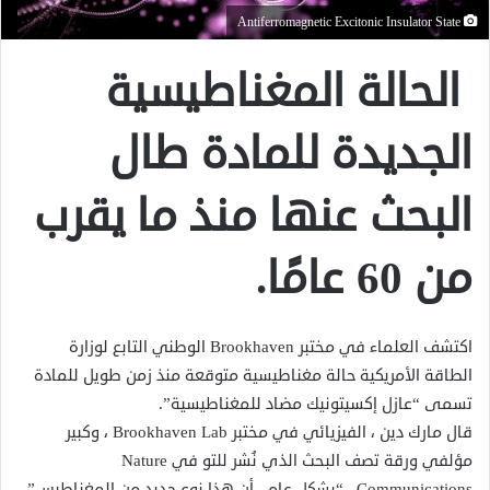
Antiferromagnetic Excitonic Insulator State
الحالة المغناطيسية
الجديدة للمادة طال
البحث عنها منذ ما يقرب
من 60 عامًا.
اكتشف العلماء في مختبر Brookhaven الوطني التابع لوزارة
الطاقة الأمريكية حالة مغناطيسية متوقعة منذ زمن طويل للمادة
تسمى “عازل إكسيتونيك مضاد للمغناطيسية”.
قال مارك دين ، الفيزيائي في مختبر Brookhaven Lab ، وكبير
مؤلفي ورقة تصف البحث الذي نُشر للتو في Nature
Communications ، “بشكل عام ، أن هذا نوع جديد من المغناطيس” .