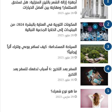
أجهزة إزالة الشعر بالليزر المنزلية: هل تستحق
و
ر
ي
ق
ا
الاستثمار؟ ومقارنة بين أفضل الخيارات
28 مايو، 2025
ك
ر
ر
ل
ي
ا
م
المكونات الثورية في العناية بالبشرة 2024: من
الببتيدات إلى الخلايا الجذعية النباتية
س
م
و
28 مايو، 2025
ت
ق
السياحة المستدامة: كيف تسافر بوعي وتترك أثراً
إيجابياً؟
ع
28 مايو، 2025
R
السفر بعد التخرج :6 أسباب تدفعك للسفر بعد
التخرج
S
16 مايو، 2023
S
ما هو نوع شعرك؟
29 مارس، 2023