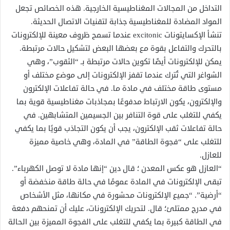
التداخل من المجالات المغناطيسية الخارجية. هذه الخصائص تجعل
المواد المضادة للمغناطيسية جذابة لتقنيات الاتصال الحديثة.
تنشأ الإكسايتونات excitonic عندما تسمح ظروف معينة للإلكترونات
بالتحرك والتفاعل بقوة مع بعضها البعض لتشكيل حالات مرتبطة.
يمكن للإلكترونات أيضًا تكوين حالات مرتبطة بـ “الثقوب”، وهي
الشواغر التي تُترك عندما تقفز الإلكترونات إلى موضع مختلف أو
مستوى طاقة مختلف في مادة ما. في حالة تفاعلات الإلكترون
والإلكترون، يكون الارتباط مدفوعًا بمجاذبات مغناطيسية قوية بما
يكفي للتغلب على قوة التنافر بين الجسيمين المتشابهين. في
حالة تفاعلات ثقب الإلكترون، يجب أن يكون التجاذب قويًا بما يكفي
للتغلب على “فجوة الطاقة” في المادة، وهي خاصية مميزة
للعازل.
“العازل هو عكس المعدن ؛ قال دين “إنها مادة لا توصل الكهرباء”.
تبقى الإلكترونات في المادة عمومًا في حالة طاقة منخفضة أو
“أرضية”. “جميع الإلكترونات محشورة في مكانها، مثل الأشخاص
في مدرج ممتلئ؛ قال. لتحريك الإلكترونات، عليك أن تمنحهم دفعة
في الطاقة كبيرة بما يكفي للتغلب على الفجوة المميزة بين الحالة