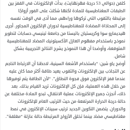
كلفن (حوالي 53 درجة فهرنهايت)، بدأت الإلكترونات في القفز بين
الطبقات المغناطيسية للمادة لكنها شكلت على الفور أزواجًا
مرتبطة بالثقوب التي تركوها وراءهم، مما أدى في الوقت نفسه
إلى المحاذاة المضادة للمغناطيسية لدوران الإلكترون المجاور. أجرى
هيديمارو سوا وكريستيان باتيستا من جامعة تينيسي حسابات لتطوير
نموذج باستخدام مفهوم العازل الأكسيتونيك المضاد للمغناطيسية
المتوقعة، وأوضحا أن هذا النموذج يشرح النتائج التجريبية بشكل
شامل.
أوضح ياو شين: “باستخدام الأشعة السينية، لاحظنا أن الارتباط الناجم
عن التجاذب بين الإلكترونات والثقوب يعيد طاقة أكثر مما كان عليه
عندما قفز الإلكترون فوق فجوة النطاق”. “لأن الطاقة يتم توفيرها
من خلال هذه العملية، فإن كل الإلكترونات تريد القيام بذلك. بعد
ذلك، أنجزت جميع الإلكترونات عملية الانتقال، تبدو المادة مختلفة عن
حالة درجة الحرارة المرتفعة من حيث الترتيب العام للإلكترونات
والدوران. يتضمن التكوين الجديد ترتيب سبينات الإلكترون في نمط
مغناطيسي مضاد بينما تخلق الأزواج المرتبطة حالة عازلة “مغلقة”.