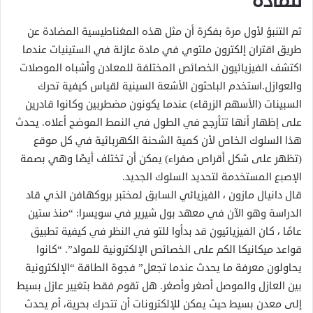
للمادة
تم التنبؤ لأول مرة بفكرة أن مثل هذه المغناطيسية المضادة عن
طريق اقتران إلكترون ملتوي في مادة عازلة في الستينيات عندما
اكتشف الفيزيائيون الخصائص المختلفة للمعادن وأشباه الموصلات
والعوازل.استخدم الباحثون الأشعة السينية لقياس كيفية تحرك
السبينات (الأسهم الزرقاء) عندما يكونون مضطربين وكانوا قادرين
على إظهار أنها تتأرجح في الطول في النمط الموضح أعلاه. يحدث
هذا السلوك الخاص لأن كمية الشحنة الكهربائية في كل موقع
(تظهر على شكل أقراص صفراء) يمكن أن تختلف أيضًا وهي بصمة
الإصبع المستخدمة لتحديد السلوك الجديد.
قال دانيال مازون ، الفيزيائي السابق لمختبر بروكهافن الذي قاد
الدراسة وهو الآن في معهد بول شيرير في سويسرا: “منذ ستين
عامًا ، كان الفيزيائيون قد بدأوا للتو في النظر في كيفية تطبيق
قواعد ميكانيكا الكم على الخصائص الإلكترونية للمواد”. “كانوا
يحاولون معرفة ما يحدث عندما تجعل” فجوة الطاقة “الإلكترونية
بين العازل والموصل أصغر وأصغر. هل تقوم فقط بتغيير عازل بسيط
إلى معدن بسيط حيث يمكن للإلكترونات أن تتحرك بحرية، أم يحدث