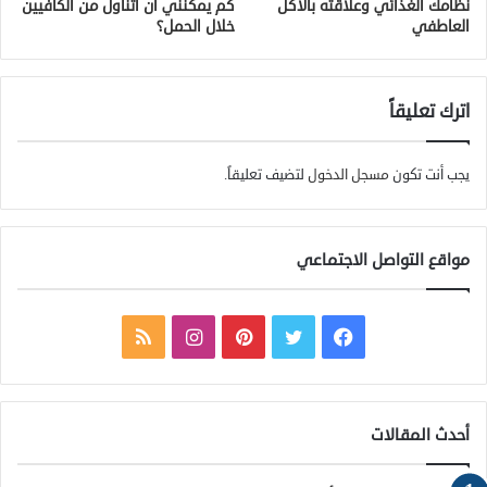
نظامك الغذائي وعلاقته بالأكل
كم يمكنني أن أتناول من الكافيين
العاطفي
خلال الحمل؟
اترك تعليقاً
يجب أنت تكون
مسجل الدخول
لتضيف تعليقاً.
مواقع التواصل الاجتماعي
ف
ت
ب
ا
م
ي
و
ي
ن
ل
س
ي
ن
س
خ
أحدث المقالات
ب
ت
ت
ت
ص