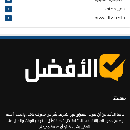
غير مصنف
3
العناية الشخصية
3
مهمتنا
غايتنا التأكد من أنّ تجربة التسوّق عبر الإنترنت تنُم عن معرفة تامّة, واضحة, أمينة
وضمن حدود الميزانيّة. في النهاية, كل ذلك مُتعلّق بِـــ توفير الوقت والمال. عند
التفكير بشراء مُنتج أو خدمة جديدة,