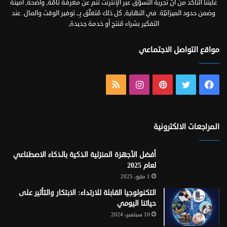
غايتنا التأكد من أنّ تجربة التسوّق عبر الإنترنت تنُم عن معرفة تامّة, واضحة, أمينة
وضمن حدود الميزانيّة. في النهاية, كل ذلك مُتعلّق بِـــ توفير الوقت والمال. عند
التفكير بشراء مُنتج أو خدمة جديدة,
مواقع التواصل الاجتماعي
فيسبوك
تويتر
بينتيريست
انستقرام
ملخص
الموقع
RSS
المراجعات الالكترونية
أفضل الأجهزة المنزلية الذكية بالذكاء الاصطناعي
لعام 2025
1 مايو، 2025
التكنولوجيا القابلة للارتداء: الابتكار والتأثير على
حياتنا اليومي
10 سبتمبر، 2024