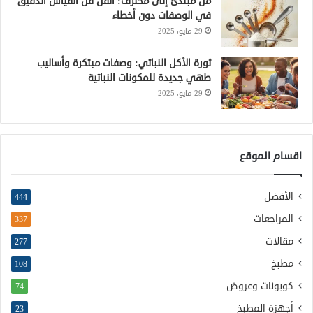
من مبتدئ إلى محترف: أتقن فن القياس الدقيق
في الوصفات دون أخطاء
29 مايو، 2025
ثورة الأكل النباتي: وصفات مبتكرة وأساليب
طهي جديدة للمكونات النباتية
29 مايو، 2025
اقسام الموقع
الأفضل
444
المراجعات
337
مقالات
277
مطبخ
108
كوبونات وعروض
74
أجهزة المطبخ
23