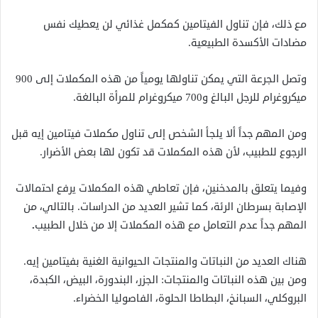
مع ذلك، فإن تناول الفيتامين كمكمل غذائي لن يعطيك نفس
مضادات الأكسدة الطبيعية.
وتصل الجرعة التي يمكن تناولها يومياً من هذه المكملات إلى 900
ميكروغرام للرجل البالغ و700 ميكروغرام للمرأة البالغة.
ومن المهم جداً ألا يلجأ الشخص إلى تناول مكملات فيتامين إيه قبل
الرجوع للطبيب، لأن هذه المكملات قد تكون لها بعض الأضرار.
وفيما يتعلق بالمدخنين، فإن تعاطي هذه المكملات يرفع احتمالات
الإصابة بسرطان الرئة، كما تشير العديد من الدراسات. بالتالي، من
المهم جداً عدم التعامل مع هذه المكملات إلا من خلال الطبيب
.
هناك العديد من النباتات والمنتجات الحيوانية الغنية بفيتامين إيه.
ومن بين هذه النباتات والمنتجات: الجزر، البندورة، البيض، الكبدة،
البروكلي، السبانخ، البطاطا الحلوة، الفاصوليا الخضراء.