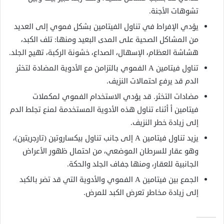
تشوهات الأجنة.
يؤدي الإفراط في تناول الفيتامين بشكل فموي إلى العديد
من المشاكل الصحية على المدى البعيد ومنها: تلف الكبد،
هشاشة العظام، الإسهال، الصداع، خشونة الركبة، تهيج الجلد.
تناول فيتامين A الفموي بالتزامن مع الأدوية المضادة لتخثر
الدم قد يرفع احتمالات النزيف.
مضادات التخثر. قد يؤدي الاستخدام الفموي لمكملات
فيتامين أ أثناء تناول هذه الأدوية المستخدمة لمنع تجلط الدم
إلى زيادة خطر النزيف.
يزيد تناول فيتامين A إلى جانب تناول بيكساروتين (تارجريتين)،
وهو عقار للسرطان الموضعي، من احتمال ظهور الأعراض
الجانبية للعقار، ومنها جفاف الجلد والحكة.
الجمع بين فيتامين A الفموي والأدوية التي قد تضر بالكبد
إلى زيادة مخاطر تعرض الكبد للمرض.