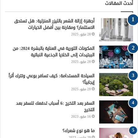
س
ي
ن
س
خ
أحدث المقالات
ب
ت
ت
ت
ص
أجهزة إزالة الشعر بالليزر المنزلية: هل تستحق
و
ر
ي
ق
ا
الاستثمار؟ ومقارنة بين أفضل الخيارات
28 مايو، 2025
ك
ر
ر
ل
ي
ا
م
المكونات الثورية في العناية بالبشرة 2024: من
الببتيدات إلى الخلايا الجذعية النباتية
س
م
و
28 مايو، 2025
ت
ق
السياحة المستدامة: كيف تسافر بوعي وتترك أثراً
إيجابياً؟
ع
28 مايو، 2025
R
السفر بعد التخرج :6 أسباب تدفعك للسفر بعد
التخرج
S
16 مايو، 2023
S
ما هو نوع شعرك؟
29 مارس، 2023