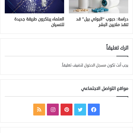
دراسة: حبوب “البولي بيل” قد
العلماء يبتكرون طريقة جديدة
تنقذ ملايين البشر
للنسيان
اترك تعليقاً
يجب أنت تكون
مسجل الدخول
لتضيف تعليقاً.
مواقع التواصل الاجتماعي
ف
ت
ب
ا
م
ي
و
ي
ن
ل