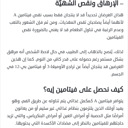
– الإرهاق ونقص الشهيّة
هذان العرضان تحديداً قد لا ينتجان فقط بسبب نقص فيتامين A
لأنهما أيضاً يصاحبان تقص المغذيات. ومن ثم فإن الشعور بالتعب
وعدم الرغبة في تناول الطعام قد لا يعني بالضرورة نقص
الفيتامين.
لذلك، يُنصح بالذهاب إلى الطبيب في حال لاحظ الشخص أنه مرهق
بشكل مستمر رغم حصوله على قدر كافٍ من النوم. كما إن هذين
العرضين قد ينتجان أيضاً عن تراجع الأوميغا-3 أو فيتامين بي-12 في
الجسم.
كيف نحصل على
فيتامين إيه؟
يتوافر فيتامين A كمكمل غذائي يتم تناوله عن طريق الفم، وهو
يفيد أولئك الذين يلتزمون بنظام غذائي غير سليم أو من يعانون
أمراضًا مثل الحصبة أو أمراض العين أو أمراض البنكرياس، والتي تزيد
حاجتهم للفيتامين بالنظر إلى مضادات الأكسدة التي يحتويها.