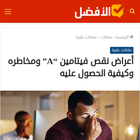
بحث
الق
عن
الرئيسية
/
مقالات
/
مقالات طبية
مقالات طبية
أعراض نقص فيتامين “A” ومخاطره
وكيفية الحصول عليه