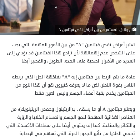
الإرهاق المستمر من بين أعراض نقص فيتامين A
تعتبر أعراض نقص فيتامين “A” من بين الأمور المهمة التي يجب
على الشخص عدم إهمالها؛ لأن تراجع هذا الفيتامين قد يؤدي إلى
العديد من الأضرار الصحية على المدى الطويل، والقصير أيضًا
عادة ما يتم الربط بين فيتامين إيه “A” بفاكهة الجزر الذي يربطه
الناس بقوة النظر، لكن ما لا يعرفه كثيرون هو أن هذا النوع من
الفيتامين يخدم بقية أعضاء الجسم وليس العين فقط.
ويعتبر فيتامين A أو ما يسمّى بـ(الريتينول وحمض الريتينويك)، من
العناصر الغذائية المهمة لنمو الجسم وانقسام الخلايا والرؤية
والتكاثر والمناعة. كما إنه يحتوي أيضًا على مضادات الأكسدة، التي
تحمي الخلايا من تأثير الجذور الحرة، التي تسهم في الإصابة