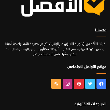
مهمتنا
غايتنا التأكد من أنّ تجربة التسوّق عبر الإنترنت تنُم عن معرفة تامّة, واضحة, أمينة
وضمن حدود الميزانيّة. في النهاية, كل ذلك مُتعلّق بِـــ توفير الوقت والمال. عند
التفكير بشراء مُنتج أو خدمة جديدة,
مواقع التواصل الاجتماعي
فيسبوك
تويتر
بينتيريست
انستقرام
ملخص
الموقع
RSS
المراجعات الالكترونية