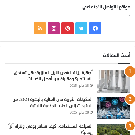
مواقع التواصل الاجتماعي
ف
ت
ب
ا
م
ي
و
ي
ن
ل
س
ي
ن
س
خ
أحدث المقالات
ب
ت
ت
ت
ص
أجهزة إزالة الشعر بالليزر المنزلية: هل تستحق
و
ر
ي
ق
ا
الاستثمار؟ ومقارنة بين أفضل الخيارات
28 مايو، 2025
ك
ر
ر
ل
ي
ا
م
المكونات الثورية في العناية بالبشرة 2024: من
الببتيدات إلى الخلايا الجذعية النباتية
س
م
و
28 مايو، 2025
ت
ق
السياحة المستدامة: كيف تسافر بوعي وتترك أثراً
إيجابياً؟