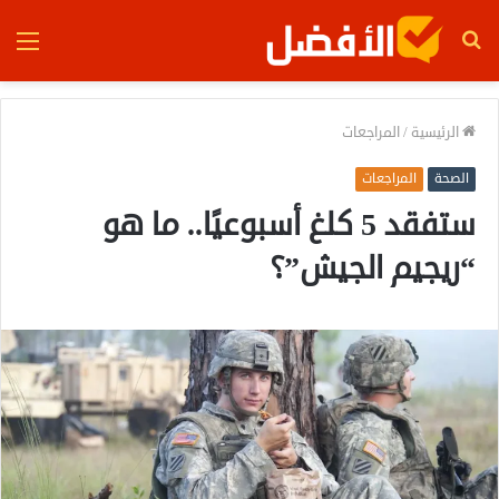
بحث
الق
عن
الرئيسية
/
المراجعات
الصحة
المراجعات
ستفقد 5 كلغ أسبوعيًا.. ما هو
“ريجيم الجيش”؟