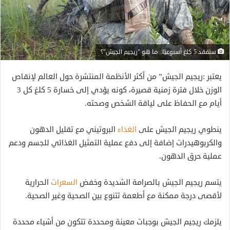
ستفقد 5 كلغ أسبوعيًا.. ما هو "ريجيم الجيش"؟
يعتبر :ريجيم الجيش” من أكثر الأنظمة المنتشرة حول العالم لإنقاص
الوزن خلال فترة زمنية قصيرة، كونه يؤدي إلى خسارة 5 كلغ كل 3
أيام مع الحفاظ على لياقة الشخص وصحته.
ينطوي ريجيم الجيش على
الغذاء
البروتيني مع تقليل الدهون
والكربوهيدرات إضافة إلى دفع عملية التمثيل الغذائي للجسم ودعم
عملية حرق الدهون.
يتسم ريجيم الجيش بالصرامة الشديدة وخفض
السعرات
الحرارية
لأقصى درجة ممكنة مع أطعمة تتنوع بين الصحية وغير الصحية.
يلزمك ريجيم الجيش بوجبات معينة ومحددة تتكون من أشياء محددة