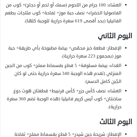
العشاء: 100 جرام من اللحوم (سمك أو لحم أو دجاج)+ كوب من
الفاصوليا الخضراء+ نصف حبة موز+ تفاحة+ كوب مثلجات بطعم
الفانيليا (بحد أقصى 619 سعرة حرارية للوجبة كلها).
اليوم الثاني
الإفطار: قطعة خبز محمّص+ بيضة مطبوخة بأي طريقة+ حبة
موز (بمجموع 223 سعرة حرارية).
الغداء: بيضة مسلوقة+ 5 قطع بقسماط مملح+ كوب من الجبن
المنزلي (تقدم هذه الوجبة 340 سعرة حرارية حتى لو كان
الجُبن كامل الدسم).
العشاء: نصف كأس جزر+ كأس قرنبيط+ قطعتان هوت دوغ
ساخنتان+ كوب آيس كريم فانيليا (هذه الوجبة تضم 360 سعرة
حرارية).
اليوم الثالث
الإفطار: شريحة جبن شيدر+ 5 قطع بقسماط مملح+ تفاحة