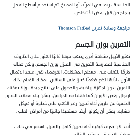
المناسبة ، ربما في المرآب أو المطبخ. تم استخدام أسطح العمل
بنجاح من قبل بعض الأشخاص.
مراجعة وسادة تمرين Thomson FatBad
التمرين بوزن الجسم
تعتبر الأرجل منطقة أخرى يصعب فيها غالبًا العثور على الظروف
المناسبة لممارسة التمرين في المنزل بوزن الجسم، ولكن هناك
طرقًا للتغلب على معظم المشكلات. القرفصاء هي منفذ الاتصال
الأول ، لأنها تضع ضغطًا كبيرًا على الساقين. يمكنك القيام بذلك
التمرين بدون اجهزة رياضية، والحصول على نتائج جيدة ، وإلا يمكنك
ارتجال بعض الأوزان كما فعلنا مع الذراعين. يمكن بناء عضلات الساق
الخلفية عن طريق أداء تمرين رفع الكعب على خطوة أو هيكل
مشابه. يمكن أن يكونوا أيضًا مستفيدًا جانبيًا من أمراض القلب۔
أنت الآن تعرف كيفية أداء تمرين كامل بالمنزل. استمر في ذلك ،
وطبق الاتساق ، وسترى النتائج.