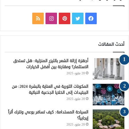
ف
ت
ب
ا
م
ي
و
ي
ن
ل
س
ي
ن
س
خ
أحدث المقالات
ب
ت
ت
ت
ص
أجهزة إزالة الشعر بالليزر المنزلية: هل تستحق
و
ر
ي
ق
ا
الاستثمار؟ ومقارنة بين أفضل الخيارات
28 مايو، 2025
ك
ر
ر
ل
ي
ا
م
المكونات الثورية في العناية بالبشرة 2024: من
الببتيدات إلى الخلايا الجذعية النباتية
س
م
و
28 مايو، 2025
ت
ق
السياحة المستدامة: كيف تسافر بوعي وتترك أثراً
إيجابياً؟
ع
28 مايو، 2025