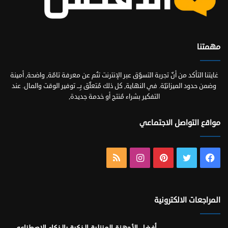
مهمتنا
غايتنا التأكد من أنّ تجربة التسوّق عبر الإنترنت تنُم عن معرفة تامّة, واضحة, أمينة
وضمن حدود الميزانيّة. في النهاية, كل ذلك مُتعلّق بِـــ توفير الوقت والمال. عند
التفكير بشراء مُنتج أو خدمة جديدة,
مواقع التواصل الاجتماعي
فيسبوك
تويتر
بينتيريست
انستقرام
ملخص
الموقع
RSS
المراجعات الالكترونية