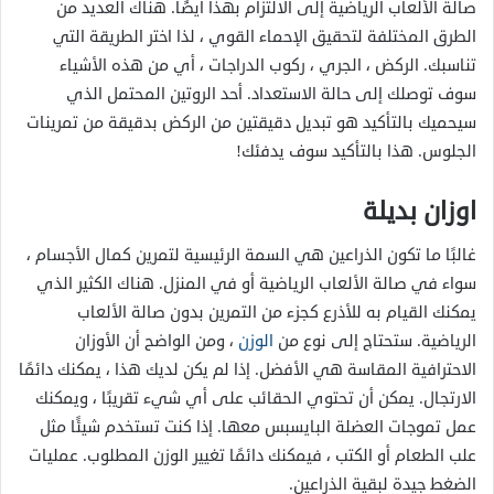
صالة الألعاب الرياضية إلى الالتزام بهذا أيضًا. هناك العديد من
الطرق المختلفة لتحقيق الإحماء القوي ، لذا اختر الطريقة التي
تناسبك. الركض ، الجري ، ركوب الدراجات ، أي من هذه الأشياء
سوف توصلك إلى حالة الاستعداد. أحد الروتين المحتمل الذي
سيحميك بالتأكيد هو تبديل دقيقتين من الركض بدقيقة من تمرينات
الجلوس. هذا بالتأكيد سوف يدفئك!
اوزان بديلة
غالبًا ما تكون الذراعين هي السمة الرئيسية لتمرين كمال الأجسام ،
سواء في صالة الألعاب الرياضية أو في المنزل. هناك الكثير الذي
يمكنك القيام به للأذرع كجزء من التمرين بدون صالة الألعاب
الرياضية. ستحتاج إلى نوع من
الوزن
، ومن الواضح أن الأوزان
الاحترافية المقاسة هي الأفضل. إذا لم يكن لديك هذا ، يمكنك دائمًا
الارتجال. يمكن أن تحتوي الحقائب على أي شيء تقريبًا ، ويمكنك
عمل تموجات العضلة البايسبس معها. إذا كنت تستخدم شيئًا مثل
علب الطعام أو الكتب ، فيمكنك دائمًا تغيير الوزن المطلوب. عمليات
الضغط جيدة لبقية الذراعين.