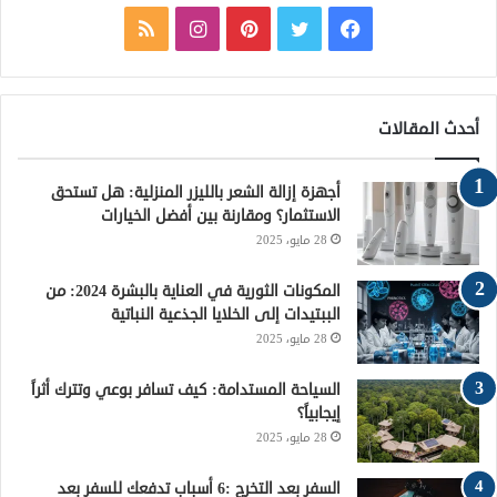
ف
ت
ب
ا
م
ي
و
ي
ن
ل
س
ي
ن
س
خ
أحدث المقالات
ب
ت
ت
ت
ص
أجهزة إزالة الشعر بالليزر المنزلية: هل تستحق
و
ر
ي
ق
ا
الاستثمار؟ ومقارنة بين أفضل الخيارات
28 مايو، 2025
ك
ر
ر
ل
ي
ا
م
المكونات الثورية في العناية بالبشرة 2024: من
الببتيدات إلى الخلايا الجذعية النباتية
س
م
و
28 مايو، 2025
ت
ق
السياحة المستدامة: كيف تسافر بوعي وتترك أثراً
إيجابياً؟
ع
28 مايو، 2025
R
السفر بعد التخرج :6 أسباب تدفعك للسفر بعد