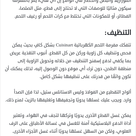
الموزاريلا والبصل والخضار في الواقع إن أي شيء يمر بالمفرمة
سيكون مثاليًا للوصفات التي لا تحتاج إلى قطع، مثل الصلصا،
الفطائر، أو للمكونات التي تختلط مع كرات اللحم أو رغيف اللحم.
التنظيف:
تتفكك مفرمة اللحم الكهربائية Cuisinart بشكل كافٍ بحيث يمكن
فحص وتنظيف كل زاوية وركن من كل القطع. أنبوب التغذية عريض
بما يكفي لدفع إسفنج التنظيف من خلاله وتحويل الزاوية إلى
منطقة الطحن، دون ترك أي موقع دون الوصول إليه، لذلك يمكنك أن
تكون واثقًا من قدرتك على تنظيفها بشكل كامل.
ألواح التقطيع من الفولاذ وليس الاستانلس ستيل، لذا فإن الصدأ
وارد. ويجب عليك غسلها يدويًا وتجفيفها وتغليفها بالزيت لمنع ذلك.
يمكن غسل القطع الأخرى يدويًا وتركها لتجف في الهواء. وتعتبر
أداة الدفع البلاستيكية آمنة للغسل في غسالة الأطباق على الرف
العلوي، ولكن من السهل غسلها يدويًا أثناء غسل الأجزاء الأخرى.