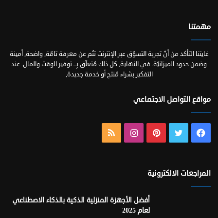
مهمتنا
غايتنا التأكد من أنّ تجربة التسوّق عبر الإنترنت تنُم عن معرفة تامّة, واضحة, أمينة
وضمن حدود الميزانيّة. في النهاية, كل ذلك مُتعلّق بِـــ توفير الوقت والمال. عند
التفكير بشراء مُنتج أو خدمة جديدة,
مواقع التواصل الاجتماعي
فيسبوك
تويتر
بينتيريست
انستقرام
ملخص
الموقع
RSS
المراجعات الالكترونية
أفضل الأجهزة المنزلية الذكية بالذكاء الاصطناعي
لعام 2025