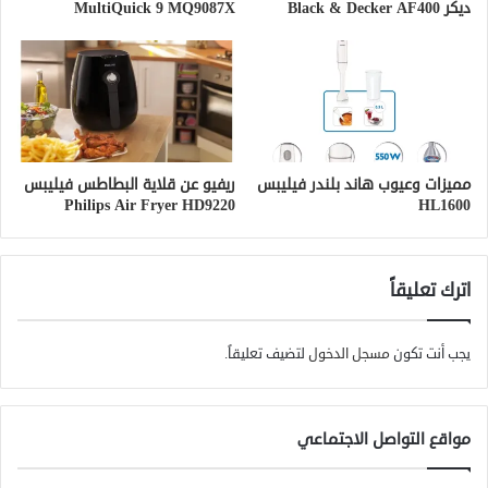
ديكر Black & Decker AF400
MultiQuick 9 MQ9087X
مميزات وعيوب هاند بلندر فيليبس
ريفيو عن قلاية البطاطس فيليبس
Philips Air Fryer HD9220
HL1600
اترك تعليقاً
يجب أنت تكون
مسجل الدخول
لتضيف تعليقاً.
مواقع التواصل الاجتماعي