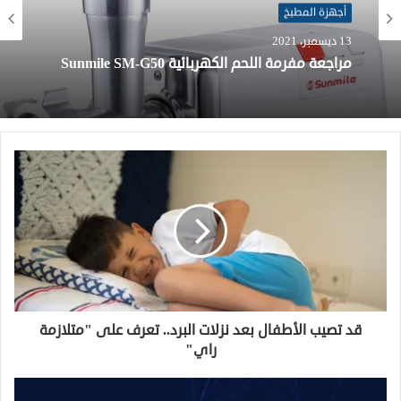
أجهزة المطبخ
13 ديسمبر، 2021
أجهزة المطبخ
13 ديسمبر، 2021
ريفيو عن محضر الطعام براون Braun Food
Processor FX3030
مراجعة مفرمة اللحم الكهربائية Sunmile SM-G50
قد تصيب الأطفال بعد نزلات البرد.. تعرف على "متلازمة
راي"