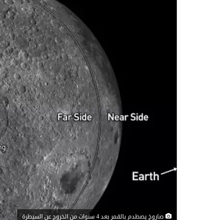
صاروخ يصطدم بالقمر بعد 4 سنوات من الخروج عن السيطرة