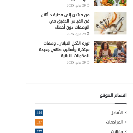
29 مايو، 2025
من مبتدئ إلى محترف: أتقن
فن القياس الدقيق في
الوصفات دون أخطاء
29 مايو، 2025
ثورة الأكل النباتي: وصفات
مبتكرة وأساليب طهي جديدة
للمكونات النباتية
29 مايو، 2025
اقسام الموقع
الأفضل
444
المراجعات
337
مقالات
277