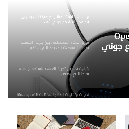
وداعاً للشاشات: جهاز OpenAI الجديد يغير
قواعد اللعبة مع جوني آيف!
: جهاز OpenAI
ثورة الذكاء الاصطناعي بين يديك: اكتشف
مع جوني
تحديثات Gemini الجديدة التي ستغير
هاتفك!
كيفية تحسين تجربة العملاء باستخدام نظام
نقاط البيع (POS)
أدوات وتقنيات الدفع المختلفة التي يدعمها
نظام نقاط البيع (POS) لتحسين تجربة
العملاء
ما هو نظام نقاط البيع (POS)؟ الدليل
الشامل لمكوناته وأنواعه وأدوات الدفع