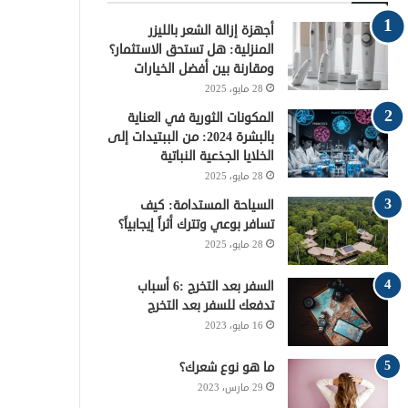
و
ر
ي
ق
ا
أجهزة إزالة الشعر بالليزر
ك
ر
ر
ل
المنزلية: هل تستحق الاستثمار؟
ومقارنة بين أفضل الخيارات
ي
ا
م
28 مايو، 2025
س
م
و
المكونات الثورية في العناية
بالبشرة 2024: من الببتيدات إلى
ت
ق
الخلايا الجذعية النباتية
28 مايو، 2025
ع
السياحة المستدامة: كيف
تسافر بوعي وتترك أثراً إيجابياً؟
R
28 مايو، 2025
S
السفر بعد التخرج :6 أسباب
S
تدفعك للسفر بعد التخرج
16 مايو، 2023
ما هو نوع شعرك؟
29 مارس، 2023