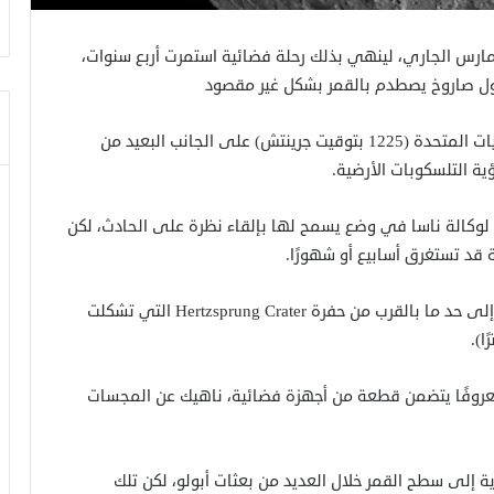
طدم صاروخ خارج عن السيطرة بالقمر يوم السبت 5 مارس الجاري، لينهي بذلك رحلة فضائية استمرت أربع سنوات،
لأول صاروخ يصطدم بالقمر بشكل غير مقصود
وقع الحدث في الساعة 7:25 صباحًا بتوقيت شرق الولايات المتحدة (1225 بتوقيت جرينتش) على الجانب البعيد من
ؤية التلسكوبات الأرضية.
عة لوكالة ناسا في وضع يسمح لها بإلقاء نظرة على الحادث، لكن
 قد تستغرق أسابيع أو شهورًا.
وتقترح مجلة Scientific American أن هذه الحفرة تقع إلى حد ما بالقرب من حفرة Hertzsprung Crater التي تشكلت
روفًا يتضمن قطعة من أجهزة فضائية، ناهيك عن المجسات
المراحل الثالثة من صواريخ ساتيرن 5 القمرية إلى سطح القمر خلال العديد من بعثات أبولو، لكن تلك