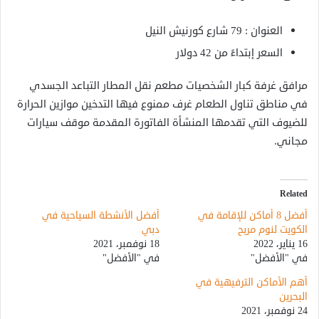
العنوان : 79 شارع كورنيش النيل
السعر إبتداءً من 42 دولار
مرافق غرفة كبار الشخصيات مطعم نقل المطار التباعد الجسدي
في مناطق تناول الطعام غرف ممنوع فيها التدخين موازين الحرارة
للضيوف التي تقدمها المنشأة الفاتورة المقدمة موقف سيارات
مجاني.
Related
أفضل 8 أماكن للإقامة في
أفضل الأنشطة السياحية في
الكويت لنوم مريح
دبي
16 يناير، 2022
18 نوفمبر، 2021
في "الأفضل"
في "الأفضل"
أهم الأماكن الترفيهية في
البحرين
24 نوفمبر، 2021