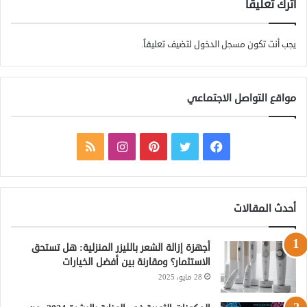
اترك تعليقاً
يجب أنت تكون
مسجل الدخول
لتضيف تعليقاً.
مواقع التواصل الاجتماعي
ف
ت
ب
ا
م
ي
و
ي
ن
ل
س
ي
ن
س
خ
أحدث المقالات
ب
ت
ت
ت
ص
أجهزة إزالة الشعر بالليزر المنزلية: هل تستحق
و
ر
ي
ق
ا
الاستثمار؟ ومقارنة بين أفضل الخيارات
28 مايو، 2025
ك
ر
ر
ل