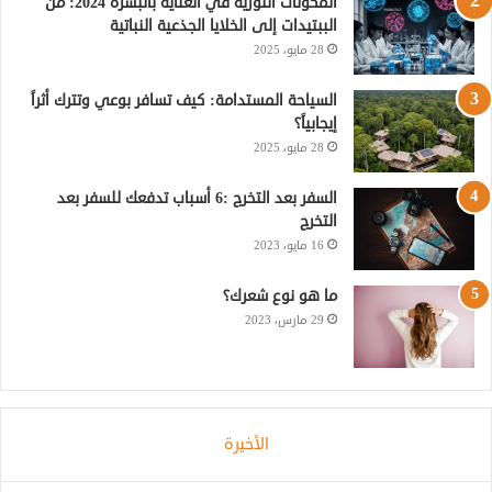
ي
ا
م
المكونات الثورية في العناية بالبشرة 2024: من
الببتيدات إلى الخلايا الجذعية النباتية
س
م
و
28 مايو، 2025
ت
ق
السياحة المستدامة: كيف تسافر بوعي وتترك أثراً
إيجابياً؟
ع
28 مايو، 2025
R
السفر بعد التخرج :6 أسباب تدفعك للسفر بعد
التخرج
S
16 مايو، 2023
S
ما هو نوع شعرك؟
29 مارس، 2023
الأخيرة