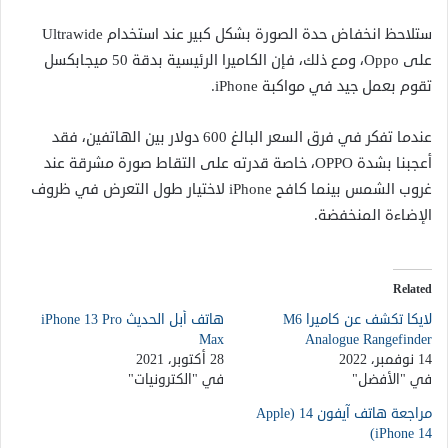
ستلاحظ انخفاض حدة الصورة بشكل كبير عند استخدام Ultrawide
على Oppo، ومع ذلك، فإن الكاميرا الرئيسية بدقة 50 ميجابكسل
تقوم بعمل جيد في مواكبة iPhone.
عندما تفكر في فرق السعر البالغ 600 دولار بين الهاتفين، فقد
أعجبنا بشدة OPPO، خاصة قدرته على التقاط صورة مشرقة عند
غروب الشمس بينما كافح iPhone لاختيار طول التعرض في ظروف
الإضاءة المنخفضة.
Related
لايكا تكشف عن كاميرا M6
هاتف أبل الحديث iPhone 13 Pro
Max
Analogue Rangefinder
14 نوفمبر، 2022
28 أكتوبر، 2021
في "الأفضل"
في "الكترونيات"
مراجعة هاتف آيفون 14 (Apple
iPhone 14)