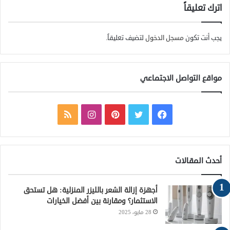
اترك تعليقاً
يجب أنت تكون
مسجل الدخول
لتضيف تعليقاً.
مواقع التواصل الاجتماعي
ف
ت
ب
ا
م
ي
و
ي
ن
ل
س
ي
ن
س
خ
أحدث المقالات
ب
ت
ت
ت
ص
أجهزة إزالة الشعر بالليزر المنزلية: هل تستحق
و
ر
ي
ق
ا
الاستثمار؟ ومقارنة بين أفضل الخيارات
28 مايو، 2025
ك
ر
ر
ل