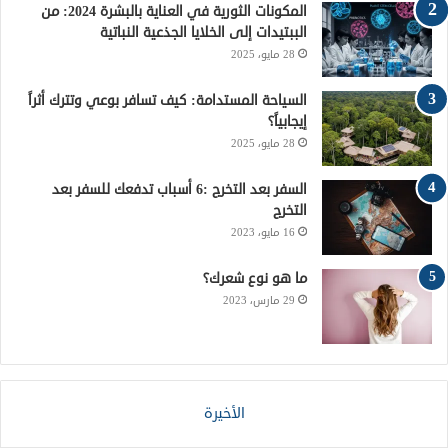
ي
ا
م
المكونات الثورية في العناية بالبشرة 2024: من
الببتيدات إلى الخلايا الجذعية النباتية
س
م
و
28 مايو، 2025
ت
ق
السياحة المستدامة: كيف تسافر بوعي وتترك أثراً
إيجابياً؟
ع
28 مايو، 2025
R
السفر بعد التخرج :6 أسباب تدفعك للسفر بعد
التخرج
S
16 مايو، 2023
S
ما هو نوع شعرك؟
29 مارس، 2023
الأخيرة