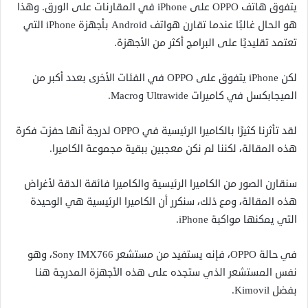
يتفوق هاتف OPPO على iPhone في المقارنات على الورق. وهذا
هو الحال غالبًا عندما تقارن هواتف Android بأجهزة iPhone التي
تعتمد تقليديًا على البرامج أكثر من الأجهزة.
لكن iPhone يتفوق على OPPO في الفئات الأخرى بعدد أكبر من
الميجابكسل في كاميرات Ultrawide وMacro.
لقد تأثرنا كثيرًا بالكاميرا الرئيسية في OPPO لدرجة أنها حفزت فكرة
هذه المقالة، لكننا لم نكن معجبين ببقية مجموعة الكاميرا.
سنقارن الصور من الكاميرا الرئيسية والكاميرا فائقة الدقة لأغراض
هذه المقالة، ومع ذلك، سنكرر أن الكاميرا الرئيسية هي الوحيدة
التي يمكنها مواكبة iPhone.
في حالة OPPO، فإنه يستفيد من مستشعر Sony IMX766، وهو
نفس المستشعر الذي ستجده على هذه الأجهزة المدرجة هنا
بفضل Kimovil.