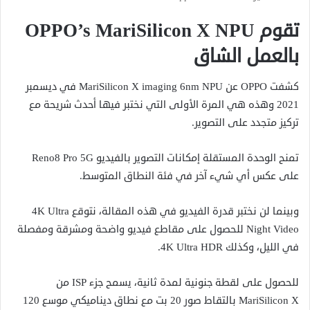
تقوم OPPO’s MariSilicon X NPU
بالعمل الشاق
كشفت OPPO عن MariSilicon X imaging 6nm NPU في ديسمبر
2021 وهذه هي المرة الأولى التي نختبر فيها أحدث شريحة مع
تركيز متجدد على التصوير.
تمنح الوحدة المستقلة إمكانات التصوير بالفيديو Reno8 Pro 5G
على عكس أي شيء آخر في فئة النطاق المتوسط.
وبينما لن نختبر قدرة الفيديو في هذه المقالة، نتوقع 4K Ultra
Night Video للحصول على مقاطع فيديو واضحة ومشرقة ومفصلة
في الليل، وكذلك 4K Ultra HDR.
للحصول على لقطة جنونية لمدة ثانية، يسمح جزء ISP من
MariSilicon X بالتقاط صور 20 بت مع نطاق ديناميكي موسع 120