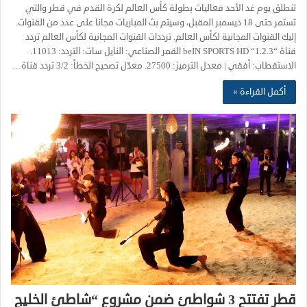
تنطلق يوم غد الأحد فعاليات بطولة كأس العالم لكرة القدم في قطر والتي
تستمر حتى 18 ديسمبر المقبل، وسيتم بث المباريات مجانا على عدد من القنوات.
إليك القنوات المجانية لكأس العالم. ترددات القنوات المجانية لكأس العالم تردد
قناة “beIN SPORTS HD “1.2.3 القمر الصناعي: النايل سات: التردد: 11013.
الاستقطاب: أفقي | معدل الترميز: 27500. معدّل تصحيح الخطأ: 3/2 تردد قناة…
أكمل القراءة »
قطر تفتتح 3 شواطئ ضمن مشروع “شاطئ الخليج