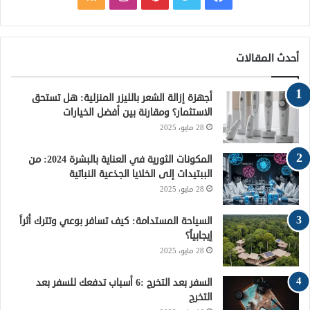
ي
و
ي
ن
ل
س
ي
ن
س
خ
أحدث المقالات
ب
ت
ت
ت
ص
أجهزة إزالة الشعر بالليزر المنزلية: هل تستحق
و
ر
ي
ق
ا
الاستثمار؟ ومقارنة بين أفضل الخيارات
28 مايو، 2025
ك
ر
ر
ل
ي
ا
م
المكونات الثورية في العناية بالبشرة 2024: من
الببتيدات إلى الخلايا الجذعية النباتية
س
م
و
28 مايو، 2025
ت
ق
السياحة المستدامة: كيف تسافر بوعي وتترك أثراً
إيجابياً؟
ع
28 مايو، 2025
R
السفر بعد التخرج :6 أسباب تدفعك للسفر بعد
التخرج
S