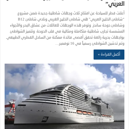
العربي”
أعلنت قطر للسياحة عن افتتاح ثلاث وجهات شاطئية جديدة ضمن مشروع
“شاطئ الخليج العربي” هي شاطئ الخليج الغربي ونادي شاطئ B12
وشاطئ دوحة ساندز. وتوفر هذه الوجهات للعائلات من عشاق البحر والأجواء
المشمسة تجارب شاطئية متكاملة ومثالية في قلب الدوحة. وتتميز الشواطئ
بواجهات بحرية رائعة تحقق أقصى فائدة ممكنة من الساحل القطري الطبيعي.
وتم تدشين الشواطئ رسمياً في 16 نوفمبر…
أكمل القراءة »