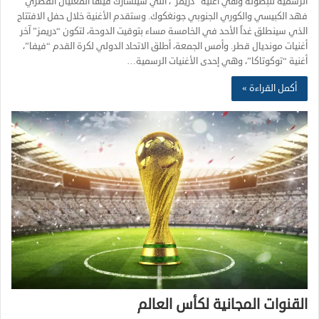
الرسمية للبطولة وهي أغنية “دريمز”، التي سيتشارك فيها المغنيان القطري
فهد الكبيسي والكوري الجنوبي جونغكوك. وستقدم الأغنية خلال حفل الافتتاح
الذي سينطلق غداً الأحد في الخامسة مساء بتوقيت الدوحة، لتكون “دريمز” آخر
أغنيات مونديال قطر. وأمس الجمعة، أطلق الاتحاد الدولي لكرة القدم “فيفا”،
أغنية “توكوتاكا”، وهي إحدى الأغنيات الرسمية…
أكمل القراءة »
القنوات المجانية لكأس العالم