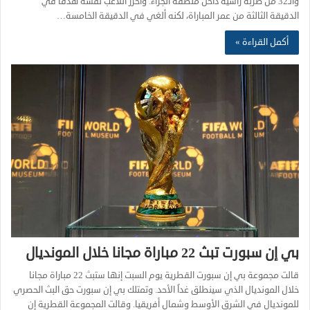
والـ32 من ضربة رأسيه داخل منطقة الجزاء. وأحرز اللاعب نفسه هدفاً في
الدقيقة الثالثة من عمر المباراة، لكنه ألغي في الدقيقة الخامسة…
أكمل القراءة »
بي إن سبورت تبث 22 مباراة مجانا خلال المونديال
قالت مجموعة بي إن سبورت القطرية يوم السبت إنها ستبث 22 مباراة مجانا
خلال المونديال الذي سينطلق غداً الأحد. وتمتلك بي إن سبورت حق البث الحصري
للمونديال في الشرق الأوسط وشمال أفريقيا. وقالت المجموعة القطرية إن