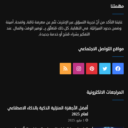
مهمتنا
غايتنا التأكد من أنّ تجربة التسوّق عبر الإنترنت تنُم عن معرفة تامّة, واضحة, أمينة
وضمن حدود الميزانيّة. في النهاية, كل ذلك مُتعلّق بِـــ توفير الوقت والمال. عند
التفكير بشراء مُنتج أو خدمة جديدة,
مواقع التواصل الاجتماعي
فيسبوك
تويتر
بينتيريست
انستقرام
ملخص
الموقع
RSS
المراجعات الالكترونية
أفضل الأجهزة المنزلية الذكية بالذكاء الاصطناعي
لعام 2025
1 مايو، 2025