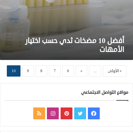
د
ي
ح
س
ب
ا
أفضل 10 مضخات ثدي حسب اختيار
خ
الأمهات
ت
ي
ا
ر
« الأولى
...
«
6
7
8
9
10
ا
ل
أ
م
مواقع التواصل الاجتماعي
ه
ا
ت
ف
ت
ب
ا
م
ي
و
ي
ن
ل