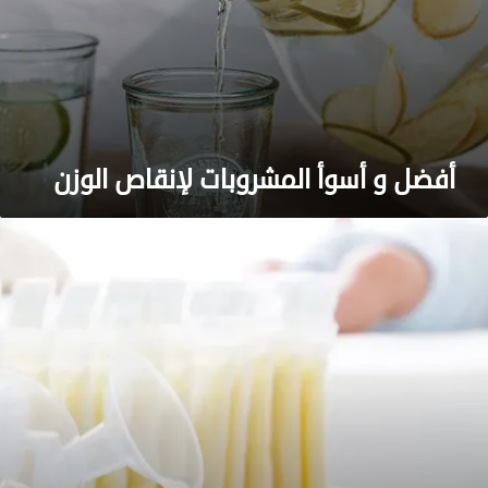
ش
ر
و
ب
ا
ت
ل
أفضل و أسوأ المشروبات لإنقاص الوزن
إ
ن
ق
أ
ا
ف
ص
ض
ا
ل
ل
1
و
0
ز
م
ن
ض
خ
ا
ت
ث