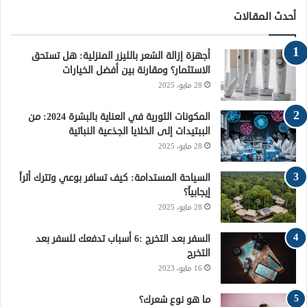
س
ي
ن
س
خ
أحدث المقالات
ب
ت
ت
ت
ص
أجهزة إزالة الشعر بالليزر المنزلية: هل تستحق
و
ر
ي
ق
ا
الاستثمار؟ ومقارنة بين أفضل الخيارات
28 مايو، 2025
ك
ر
ر
ل
ي
ا
م
المكونات الثورية في العناية بالبشرة 2024: من
الببتيدات إلى الخلايا الجذعية النباتية
س
م
و
28 مايو، 2025
ت
ق
السياحة المستدامة: كيف تسافر بوعي وتترك أثراً
إيجابياً؟
ع
28 مايو، 2025
R
السفر بعد التخرج :6 أسباب تدفعك للسفر بعد
التخرج
S
16 مايو، 2023
S
ما هو نوع شعرك؟