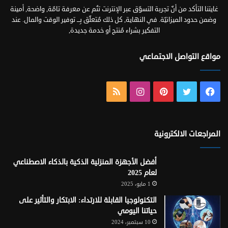
غايتنا التأكد من أنّ تجربة التسوّق عبر الإنترنت تنُم عن معرفة تامّة, واضحة, أمينة
وضمن حدود الميزانيّة. في النهاية, كل ذلك مُتعلّق بِـــ توفير الوقت والمال. عند
التفكير بشراء مُنتج أو خدمة جديدة,
مواقع التواصل الاجتماعي
فيسبوك
تويتر
بينتيريست
انستقرام
ملخص
الموقع
RSS
المراجعات الالكترونية
أفضل الأجهزة المنزلية الذكية بالذكاء الاصطناعي
لعام 2025
1 مايو، 2025
التكنولوجيا القابلة للارتداء: الابتكار والتأثير على
حياتنا اليومي
10 سبتمبر، 2024