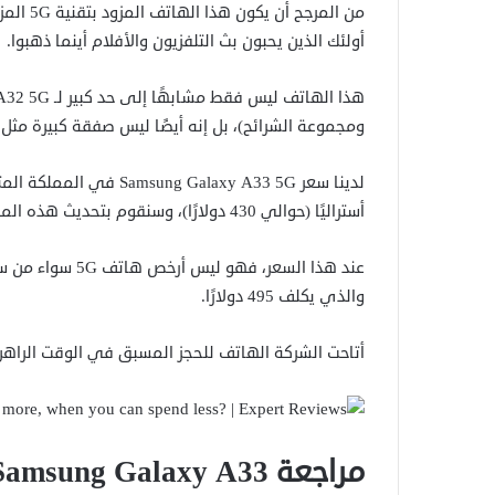
من المرج
أولئك الذين يحبون بث التلفزيون والأفلام أينما ذهبوا.
ومجموعة الشرائح)، بل إنه أيضًا ليس صفقة كبيرة مثل A53 5G، الذي يحتوي على تحسينات في معظم الأقسام.
أستراليًا (حوالي 430 دولارًا)، وسنقوم بتحديث هذه المقالة عندما نسمع أسعار مناطق أخرى.
والذي يكلف 495 دولارًا.
أتاحت الشركة الهاتف للحجز المسبق في الوقت الراهن وسيكو
مراجعة Samsung Galaxy A33: المواصفات