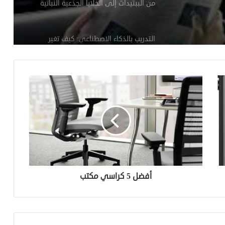
من الببتيدات إلى الخلايا الجذعية النباتية
التدريب بالذكاء الاصطناعي: كيف تغير
المدربين الافتراضيين خطط لياقتك البدنية؟
ساعات اللياقة الذكية 2024/2025: مقارنة
شاملة لأفضل الأجهزة لمراقبة الصحة
والنوم
مواصفات أيفون الجديد إصدار 17: الابتكار
في كل تفاصيله
أجهزة الاستشعار الإلكترونية: الابتكار
أفضل 5 كراسي مكتب
والتطبيقات
الريجيم كحياة وليس فترة مؤقتة