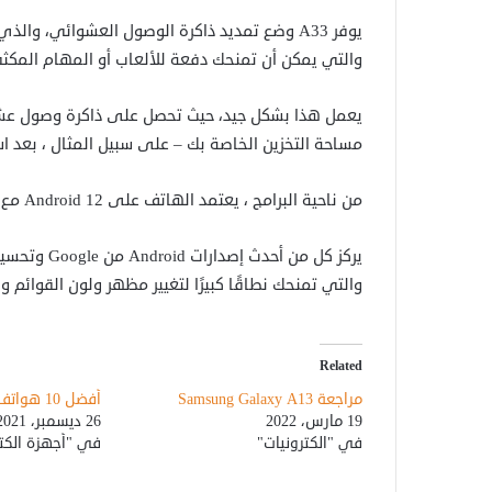
يوفر A33 وضع تمديد ذاكرة الوصول العشوائي، وا
والتي يمكن أن تمنحك دفعة للألعاب أو المهام المكثف
مساحة التخزين الخاصة بك – على سبيل المثال ، بعد ا
من ناحية البرامج ، يعتمد الهاتف على Android 12 مع وضع One UI 4 من سامسونج في الأعلى.
والتي تمنحك نطاقًا كبيرًا لتغيير مظهر ولون القوائم و
Related
مراجعة Samsung Galaxy A13
أفضل 10 هواتف 5G لعام 2021
19 مارس، 2022
26 ديسمبر، 2021
في "الكترونيات"
في "أجهزة الكتر