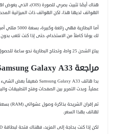
هناك أيضًا تثبيت بصري لل
الهواتف لديها هذا، لكن الهواتف ذات الميزانية المحد
أما البطارية ف
لك يومًا كاملاً من الاستخدام، حتى إذا كنت تلعب بدو
يبلغ الشحن 25 واط، وتحتاج البطارية نحو ساعة للحصول على شحن كامل.
مراجعة Samsung Galaxy A33: الأداء والبرامج
بدا هاتف Samsung Galaxy A33
عملياً. وبدت التمرير بين الصفحات وفتح التطبيقات وا
لهاتف بهذا السعر.
لكن إذا كنت بحاجة إلى المزيد، فهناك فتحة لبطاقة micro SD يمكنها توفير مساحة إضافية تصل إلى 1 تيرابايت.