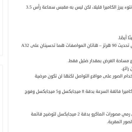
• الهاتف متوسط الحجم، وله خلفية من البلاستيك، مع نتوء يبرز الكاميرا قليلا، لكن ليس به مقبس سماعة رأس 3.5
• عرض هذه الشاشة 6.4 بوصة، مع دقة FHD + ومعدل تحديث 90 هرتز – هاتان المواصفات هما تحسينان على A32
ع مساحة العرض بمقدار ضئيل فقط.
رائع.
تخدام الصور على مواقع التواصل لكنها لن تكون مرضية
• الكاميرا الرئيسية بدقة 48 ميجابكسل، وهي متصلة بكاميرا فائقة السرعة بدقة 8 ميجابكسل و5 ميجابكسل وفوج
من الجيد أن ترى سامسونج تخالف الاتجاه المتمثل في رمي مصورات الماكرو بدقة 2 ميجابكسل لتوضيح قائمة