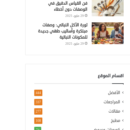
فن القياس الدقيق في
الوصفات دون أخطاء
29 مايو، 2025
ثورة الأكل النباتي: وصفات
مبتكرة وأساليب طهي جديدة
للمكونات النباتية
29 مايو، 2025
اقسام الموقع
الأفضل
444
المراجعات
337
مقالات
277
مطبخ
108
كوبونات وعروض