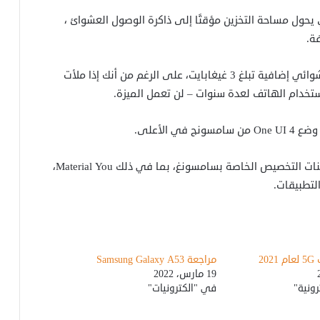
لذي يحول مساحة التخزين مؤقتًا إلى ذاكرة الوصول العشوائ ،
ة.
يعمل هذا بشكل جيد، حيث تحصل على ذاكرة وصول عشوائي إضافية تبلغ 3 غيغابايت، على الرغم من أنك إذا ملأت
ستخدام الهاتف لعدة سنوات – لن تعمل الميزة.
ساعات اللياقة الذكية 2024/2025: مقارنة
شاملة لأفضل الأجهزة لمراقبة الصحة
والنوم
يركز كل من أحدث إصدارات Android من Google وتحسينات التخصيص الخاصة بسامسونغ، بما في ذلك Material You،
التطبيقات.
مواصفات أيفون الجديد إصدار 17: الابتكار
في كل تفاصيله
أجهزة الاستشعار الإلكترونية: الابتكار
مراجعة Samsung Galaxy A53
والتطبيقات
19 مارس، 2022
ونية"
في "الكترونيات"