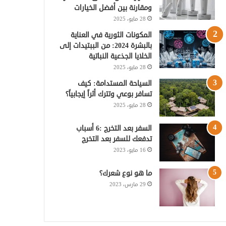
ومقارنة بين أفضل الخيارات
ي
ا
م
28 مايو، 2025
س
م
و
المكونات الثورية في العناية
بالبشرة 2024: من الببتيدات إلى
ت
ق
الخلايا الجذعية النباتية
28 مايو، 2025
ع
السياحة المستدامة: كيف
تسافر بوعي وتترك أثراً إيجابياً؟
R
28 مايو، 2025
S
السفر بعد التخرج :6 أسباب
S
تدفعك للسفر بعد التخرج
16 مايو، 2023
ما هو نوع شعرك؟
29 مارس، 2023