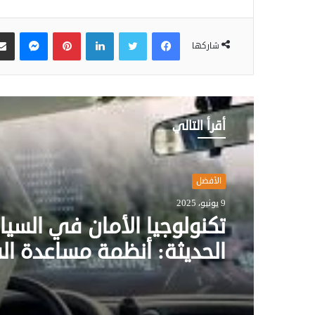
فيسبوك
تويتر
لينكدإن
بينتيريست
ماسنجر
شاركها
أقرأ التالي
الأفضل
9 يونيو، 2025
تكنولوجيا الأمان في السيا
الحديثة: أنظمة مساعدة ال
المتقدمة (ADAS) – 
أمانًا وراحة