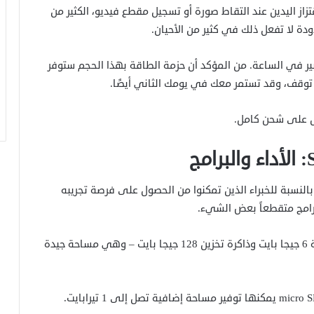
صورة (OIS)، الذي يعوض اهتزاز اليدين عند التقاط صورة أو تسجيل مقطع فيديو، الكثير من
ودة لا تفعل ذلك في كثير من الأحيان.
هي رائعة وكبيرة، بسعة 5000 مللي أمبير في الساعة. من المؤكد أن حزمة الطاقة بهذا الحجم ستوفر
ن توقف، وقد تستمر معك في يومك الثاني أيضًا.
 ضعيفاً بعض الشيء بالنسبة للخبراء الذين تمكنوا من الحصول على فرصة تجريبه
لبرامج متقطعاً بعض الشيء.
تم إقران الشريحة بذاكرة وصول عشوائي (RAM) بسعة 6 جيجا بايت وذاكرة تخزين 128 جيجا بايت – وهي مساحة جيدة