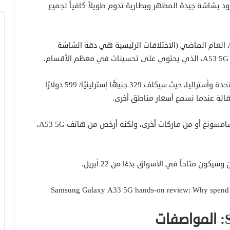
ح أن يكون هذا الهاتف المزود بتقنية 5G المزود بشاشة جيدة المظهر وبطارية تدوم طويلاً كافياً لجميع
هذا الهاتف ليس فقط مشابهًا إلى حد كبير لـ A32 5G العام الماضي (الاختلافات الرئيسية هي دقة الشاشة
لدينا سعر Samsung Galaxy A33 5G في المملكة المتحدة وأستراليا، حيث سيكلف 329 جنيهًا إسترلينيًا/ 599 دولارًا
عند هذا السعر، فهو ليس أرخص هاتف 5G سواء من سامسونغ أو من ماركات أخرى، ولكنه أرخص من هاتف A53 5G،
ن متاحاً في الأسواق بدءًا من 22 أبريل.