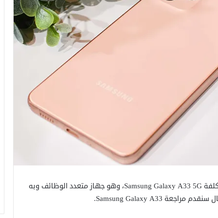
أطلقت شركة سامسونغ مؤخراً هاتفها الجديد قليل التكلفة Samsung Galaxy A33 5G، وهو جهاز متعدد الوظائف وبه
ة Samsung Galaxy A33.