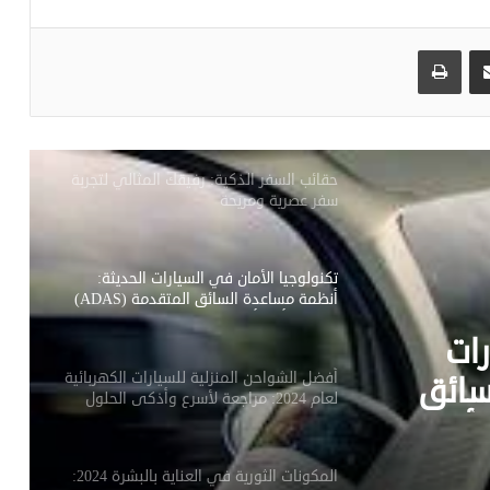
الريجيم كحياة وليس فترة مؤقتة
مشاركة عبر البريد
طباعة
الحساسية في الربيع والصيف استراتيجيات
للتعامل معها
حقائب السفر الذكية: رفيقك المثالي لتجربة
سفر عصرية ومريحة
تكنولوجيا الأمان في السيارات الحديثة:
أنظمة مساعدة السائق المتقدمة (ADAS)
– قيادة أكثر أمانًا وراحة
رات
أفضل الشواحن المنزلية للسيارات الكهربائية
سائق
لعام 2024: مراجعة لأسرع وأذكى الحلول
قيادة أكثر
المكونات الثورية في العناية بالبشرة 2024: