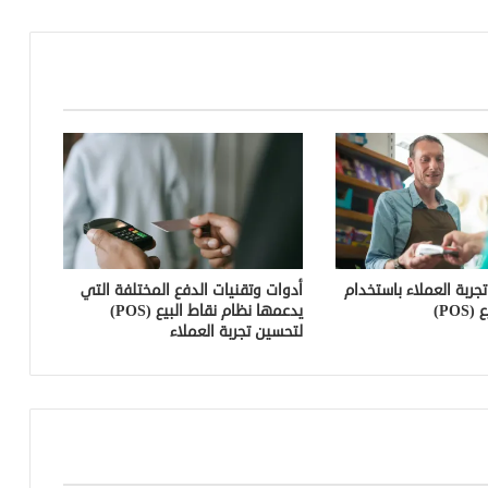
ثورة الذكاء الاصطناعي بين يديك: اكتشف
تحديثات Gemini الجديدة التي ستغير
هاتفك!
العلاج الجديد للسرطان: ثورة طبية واعدة
لمكافحة المرض
حقائب السفر الذكية: رفيقك المثالي لتجربة
سفر عصرية ومريحة
جربة العملاء باستخدام
أدوات وتقنيات الدفع المختلفة التي
PO)
يدعمها نظام نقاط البيع (POS)
تكنولوجيا الأمان في السيارات الحديثة:
لتحسين تجربة العملاء
أنظمة مساعدة السائق المتقدمة (ADAS)
– قيادة أكثر أمانًا وراحة
أفضل الشواحن المنزلية للسيارات الكهربائية
لعام 2024: مراجعة لأسرع وأذكى الحلول