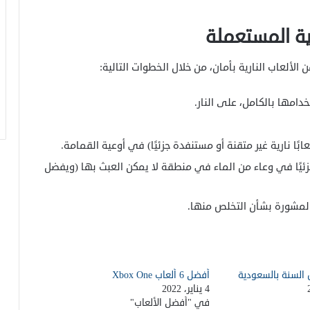
ية المستعملة
 الألعاب النارية بأمان، من خلال الخطوات التالية:
تخدامها بالكامل، على النار.
التدريب بالذكاء الاصطناعي: كيف تغير
ابًا نارية غير متقنة أو مستنفدة جزئيًا) في أوعية القمامة.
المدربين الافتراضيين خطط لياقتك البدنية؟
 جزئيًا في وعاء من الماء في منطقة لا يمكن العبث بها (ويفضل
السياحة المستدامة: كيف تسافر بوعي
المشورة بشأن التخلص منها.
وتترك أثراً إيجابياً؟
وداعاً للشاشات: جهاز OpenAI الجديد يغير
 السنة بالسعودية
أفضل 6 ألعاب Xbox One
قواعد اللعبة مع جوني آيف!
4 يناير، 2022
في "أفضل الألعاب"