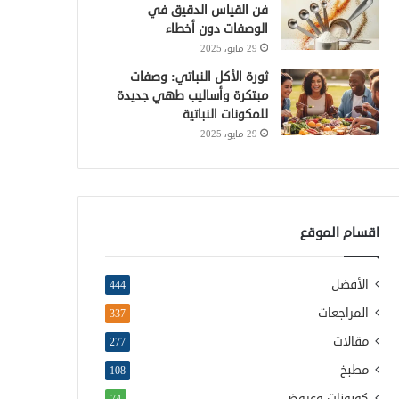
فن القياس الدقيق في
الوصفات دون أخطاء
29 مايو، 2025
ثورة الأكل النباتي: وصفات
مبتكرة وأساليب طهي جديدة
للمكونات النباتية
29 مايو، 2025
اقسام الموقع
الأفضل
444
المراجعات
337
مقالات
277
مطبخ
108
كوبونات وعروض