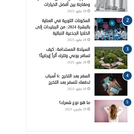
ومقارنة بين أفضل الخيارات
ي
ا
م
28 مايو، 2025
س
م
و
المكونات الثورية في العناية
بالبشرة 2024: من الببتيدات إلى
ت
ق
الخلايا الجذعية النباتية
28 مايو، 2025
ع
السياحة المستدامة: كيف
تسافر بوعي وتترك أثراً إيجابياً؟
R
28 مايو، 2025
S
السفر بعد التخرج :6 أسباب
S
تدفعك للسفر بعد التخرج
16 مايو، 2023
ما هو نوع شعرك؟
29 مارس، 2023