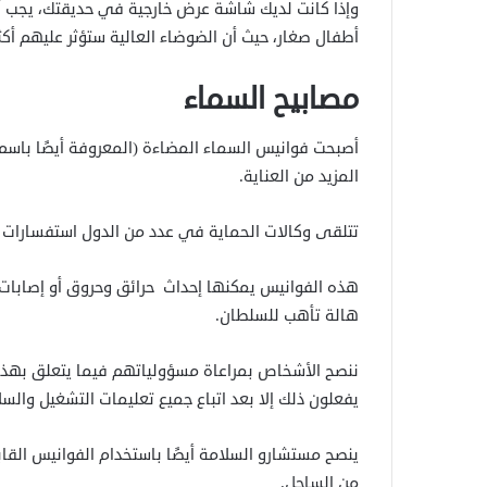
وإذا كانت لديك شاشة عرض خارجية في حديقتك، يجب أن 
أطفال صغار، حيث أن الضوضاء العالية ستؤثر عليهم أكث
مصابيح السماء
أصبحت فوانيس السماء المضاءة (المعروفة أيضًا باسم 
المزيد من العناية.
تتلقى وكالات الحماية في عدد من الدول استفسارات 
هذه الفوانيس يمكنها إحداث حرائق وحروق أو إصابات 
هالة تأهب للسلطان.
ننصح الأشخاص بمراعاة مسؤولياتهم فيما يتعلق بهذه ا
يفعلون ذلك إلا بعد اتباع جميع تعليمات التشغيل والسل
ينصح مستشارو السلامة أيضًا باستخدام الفوانيس القا
من الساحل.