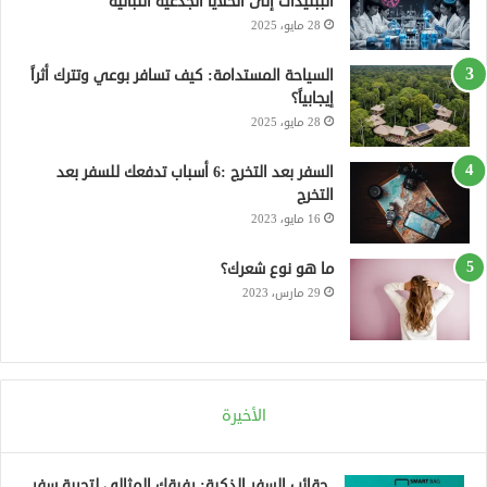
الببتيدات إلى الخلايا الجذعية النباتية
س
م
و
28 مايو، 2025
ت
ق
السياحة المستدامة: كيف تسافر بوعي وتترك أثراً
إيجابياً؟
ع
28 مايو، 2025
R
السفر بعد التخرج :6 أسباب تدفعك للسفر بعد
التخرج
S
16 مايو، 2023
S
ما هو نوع شعرك؟
29 مارس، 2023
الأخيرة
حقائب السفر الذكية: رفيقك المثالي لتجربة سفر