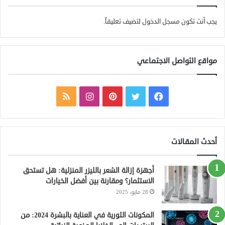
يجب أنت تكون
مسجل الدخول
لتضيف تعليقاً.
مواقع التواصل الاجتماعي
ف
ت
ب
ا
م
ي
و
ي
ن
ل
س
ي
ن
س
خ
أحدث المقالات
ب
ت
ت
ت
ص
أجهزة إزالة الشعر بالليزر المنزلية: هل تستحق
و
ر
ي
ق
ا
الاستثمار؟ ومقارنة بين أفضل الخيارات
28 مايو، 2025
ك
ر
ر
ل
ي
ا
م
المكونات الثورية في العناية بالبشرة 2024: من