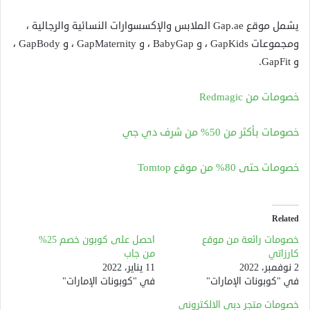
يشمل موقع Gap.ae الملابس والإكسسوارات النسائية والرجالية ،
ومجموعات GapKids ، و BabyGap ، و GapMaternity ، و GapBody ،
و GapFit.
خصومات من Redmagic
خصومات بأكثر من 50% من شرف دي جي
خصومات حتى 80% من موقع Tomtop
Related
خصومات رائعة من موقع
احصل على كوبون خصم 25%
كارزاتي
من جاب
2 نوفمبر، 2022
11 يناير، 2022
في "كوبونات الإمارات"
في "كوبونات الإمارات"
خصومات متجر دبي الالكتروني