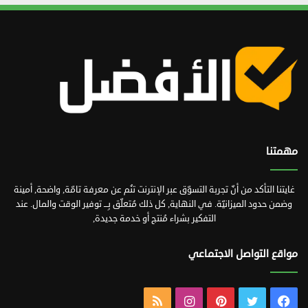
مهمتنا
غايتنا التأكد من أنّ تجربة التسوّق عبر الإنترنت تنُم عن معرفة تامّة, واضحة, أمينة
وضمن حدود الميزانيّة. في النهاية, كل ذلك مُتعلّق بِـــ توفير الوقت والمال. عند
التفكير بشراء مُنتج أو خدمة جديدة,
مواقع التواصل الاجتماعي
فيسبوك
تويتر
بينتيريست
انستقرام
ملخص