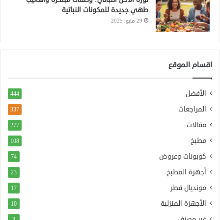
طهي جديدة للمكونات النباتية
29 مايو، 2025
اقسام الموقع
الأفضل
444
المراجعات
337
مقالات
277
مطبخ
108
كوبونات وعروض
74
أجهزة المطبخ
23
مونديال قطر
17
الأجهزة المنزلية
10
غير مصنف
3