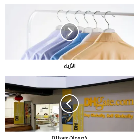
الأزياء
خصومات DHgate