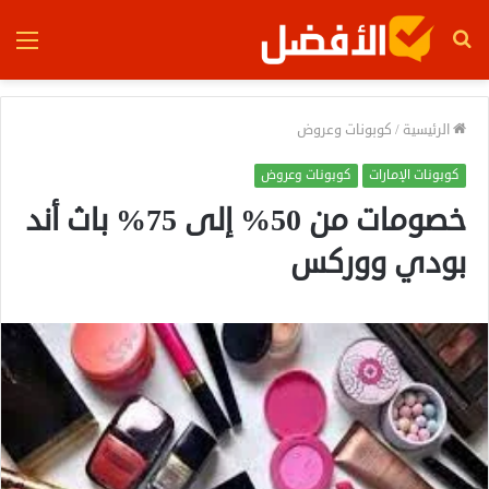
بحث
الق
عن
الرئيسية
/
كوبونات وعروض
كوبونات الإمارات
كوبونات وعروض
خصومات من 50% إلى 75% باث أند
بودي ووركس