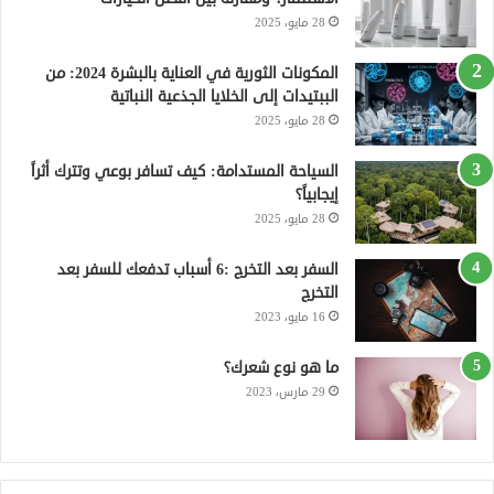
28 مايو، 2025
ك
ر
ر
ل
ي
ا
م
المكونات الثورية في العناية بالبشرة 2024: من
الببتيدات إلى الخلايا الجذعية النباتية
س
م
و
28 مايو، 2025
ت
ق
السياحة المستدامة: كيف تسافر بوعي وتترك أثراً
إيجابياً؟
ع
28 مايو، 2025
R
السفر بعد التخرج :6 أسباب تدفعك للسفر بعد
التخرج
S
16 مايو، 2023
S
ما هو نوع شعرك؟
29 مارس، 2023