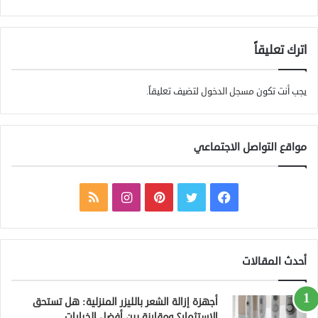
اترك تعليقاً
يجب أنت تكون
مسجل الدخول
لتضيف تعليقاً.
مواقع التواصل الاجتماعي
ف
ت
ب
ا
م
ي
و
ي
ن
ل
س
ي
ن
س
خ
أحدث المقالات
ب
ت
ت
ت
ص
أجهزة إزالة الشعر بالليزر المنزلية: هل تستحق
و
ر
ي
ق
ا
الاستثمار؟ ومقارنة بين أفضل الخيارات