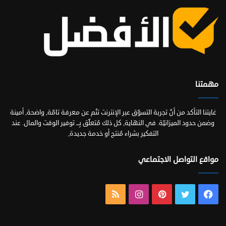
مهمتنا
غايتنا التأكد من أنّ تجربة التسوّق عبر الإنترنت تنُم عن معرفة تامّة, واضحة, أمينة
وضمن حدود الميزانيّة. في النهاية, كل ذلك مُتعلّق بِـــ توفير الوقت والمال. عند
التفكير بشراء مُنتج أو خدمة جديدة,
مواقع التواصل الاجتماعي
فيسبوك
تويتر
بينتيريست
انستقرام
ملخص
الموقع