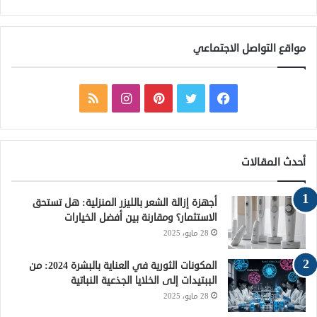
مواقع التواصل الاجتماعي
ف
ت
ب
ا
م
ي
و
ي
ن
ل
س
ي
ن
س
خ
أحدث المقالات
ب
ت
ت
ت
ص
أجهزة إزالة الشعر بالليزر المنزلية: هل تستحق
و
ر
ي
ق
ا
الاستثمار؟ ومقارنة بين أفضل الخيارات
28 مايو، 2025
ك
ر
ر
ل
ي
ا
م
المكونات الثورية في العناية بالبشرة 2024: من
الببتيدات إلى الخلايا الجذعية النباتية
س
م
و
28 مايو، 2025