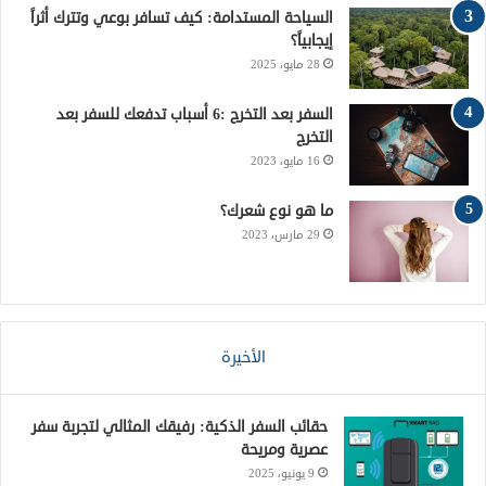
ت
ق
السياحة المستدامة: كيف تسافر بوعي وتترك أثراً
إيجابياً؟
ع
28 مايو، 2025
R
السفر بعد التخرج :6 أسباب تدفعك للسفر بعد
التخرج
S
16 مايو، 2023
S
ما هو نوع شعرك؟
29 مارس، 2023
الأخيرة
حقائب السفر الذكية: رفيقك المثالي لتجربة سفر
عصرية ومريحة
9 يونيو، 2025