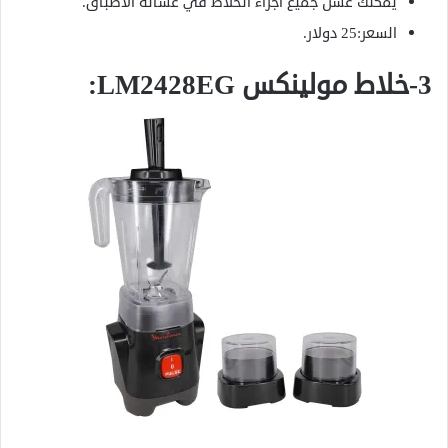
يمكنك غسل جميع اجزاء الخلاط في غسالة الاطباق.
السعر:25 دولار.
3-خلاط مولينكس LM2428EG: