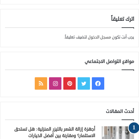
اترك تعليقاً
يجب أنت تكون
مسجل الدخول
لتضيف تعليقاً.
مواقع التواصل الاجتماعي
ف
ت
ب
ا
م
ي
و
ي
ن
ل
س
ي
ن
س
خ
أحدث المقالات
ب
ت
ت
ت
ص
أجهزة إزالة الشعر بالليزر المنزلية: هل تستحق
و
ر
ي
ق
ا
الاستثمار؟ ومقارنة بين أفضل الخيارات