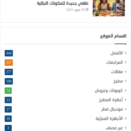
طهي جديدة للمكونات النباتية
29 مايو، 2025
اقسام الموقع
الأفضل
444
المراجعات
337
مقالات
277
مطبخ
108
كوبونات وعروض
74
أجهزة المطبخ
23
مونديال قطر
17
الأجهزة المنزلية
10
غير مصنف
3