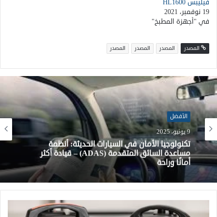
فيليبس HL1600
19 نوفمبر، 2021
في "أجهزة المطبخ"
المصدر
المصدر
المصدر
المصدر
الأفضل
28 مايو، 2025
أفضل الشواحن المنزلية للسيارات الكهربائية لعام
2024: مراجعة لأسرع وأذكى الحلول