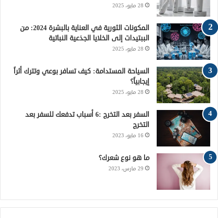
28 مايو، 2025
ك
ر
ر
ل
ي
ا
م
المكونات الثورية في العناية بالبشرة 2024: من
الببتيدات إلى الخلايا الجذعية النباتية
س
م
و
28 مايو، 2025
ت
ق
السياحة المستدامة: كيف تسافر بوعي وتترك أثراً
إيجابياً؟
ع
28 مايو، 2025
R
السفر بعد التخرج :6 أسباب تدفعك للسفر بعد
التخرج
S
16 مايو، 2023
S
ما هو نوع شعرك؟
29 مارس، 2023