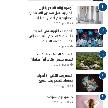
و
ر
ي
ق
ا
أجهزة إزالة الشعر بالليزر
ك
ر
ر
ل
المنزلية: هل تستحق الاستثمار؟
ومقارنة بين أفضل الخيارات
ي
ا
م
28 مايو، 2025
س
م
و
المكونات الثورية في العناية
بالبشرة 2024: من الببتيدات إلى
ت
ق
الخلايا الجذعية النباتية
28 مايو، 2025
ع
السياحة المستدامة: كيف
تسافر بوعي وتترك أثراً إيجابياً؟
R
28 مايو، 2025
S
السفر بعد التخرج :6 أسباب
S
تدفعك للسفر بعد التخرج
16 مايو، 2023
ما هو نوع شعرك؟
29 مارس، 2023