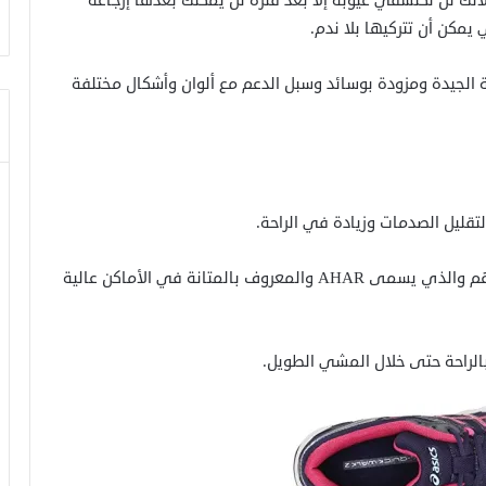
نك لن تكتشفي عيوبه إلا بعد فترة لن يمكنك بعدها إرجاعه
يمكن أن تتركيها بلا ندم.
ة الجيدة ومزودة بوسائد وسبل الدعم مع ألوان وأشكال مختلفة
لتقليل الصدمات وزيادة في الراحة.
وتتميز شركة Asics بالمطاط المقاوم للتآكل الخاص بهم والذي يسمى AHAR والمعروف بالمتانة في الأماكن عالية
بالراحة حتى خلال المشي الطويل.