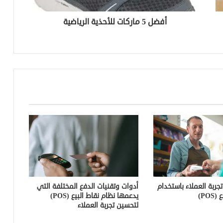
أفضل 5 ماركات للأحذية الرياضية
ثورة الذكاء الاصطناعي بين يديك: اكتشف
تحديثات Gemini الجديدة التي ستغير
هاتفك!
العلاج الجديد للسرطان: ثورة طبية واعدة
لمكافحة المرض
حقائب السفر الذكية: رفيقك المثالي لتجربة
سفر عصرية ومريحة
تكنولوجيا الأمان في السيارات الحديثة:
أنظمة مساعدة السائق المتقدمة (ADAS)
– قيادة أكثر أمانًا وراحة
جربة العملاء باستخدام
أدوات وتقنيات الدفع المختلفة التي
PO)
يدعمها نظام نقاط البيع (POS)
لتحسين تجربة العملاء
أفضل الشواحن المنزلية للسيارات الكهربائية
لعام 2024: مراجعة لأسرع وأذكى الحلول