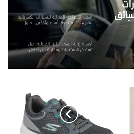
يارات
202: مراجعة
أجهزة إزالة الشعر بالليزر المنزلية: هل
تستحق الاستثمار؟ ومقارنة بين أفضل
الخيارات
رات
المكونات الثورية في العناية بالبشرة 2024:
سائق
من الببتيدات إلى الخلايا الجذعية النباتية
قيادة أكثر
التدريب بالذكاء الاصطناعي: كيف تغير
المدربين الافتراضيين خطط لياقتك البدنية؟
السياحة المستدامة: كيف تسافر بوعي
وتترك أثراً إيجابياً؟
وداعاً للشاشات: جهاز OpenAI الجديد يغير
قواعد اللعبة مع جوني آيف!