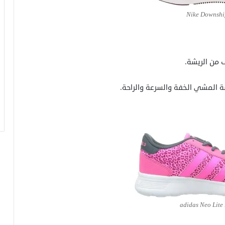
Nike Downshif
من الريشة.
ة المشي الخفة والسرعة والراحة.
التدريب بالذكاء الاصطناعي: كيف تغير
المدربين الافتراضيين خطط لياقتك البدنية؟
السياحة المستدامة: كيف تسافر بوعي
وتترك أثراً إيجابياً؟
adidas Neo Lite
وداعاً للشاشات: جهاز OpenAI الجديد يغير
قواعد اللعبة مع جوني آيف!