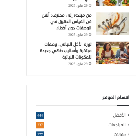
29 مايو، 2025
من مبتدئ إلى محترف: أتقن
فن القياس الدقيق في
الوصفات دون أخطاء
29 مايو، 2025
ثورة الأكل النباتي: وصفات
مبتكرة وأساليب طهي جديدة
للمكونات النباتية
29 مايو، 2025
اقسام الموقع
الأفضل
444
المراجعات
337
مقالات
277