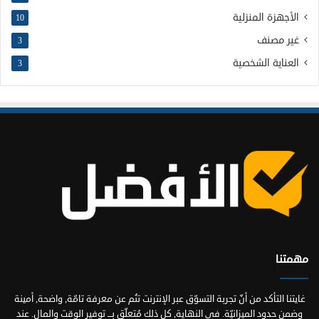
الأجهزة المنزلية
10
غير مصنف
3
العناية الشخصية
3
مهمتنا
غايتنا التأكد من أنّ تجربة التسوّق عبر الإنترنت تنُم عن معرفة تامّة, واضحة, أمينة
وضمن حدود الميزانيّة. في النهاية, كل ذلك مُتعلّق بِـــ توفير الوقت والمال. عند