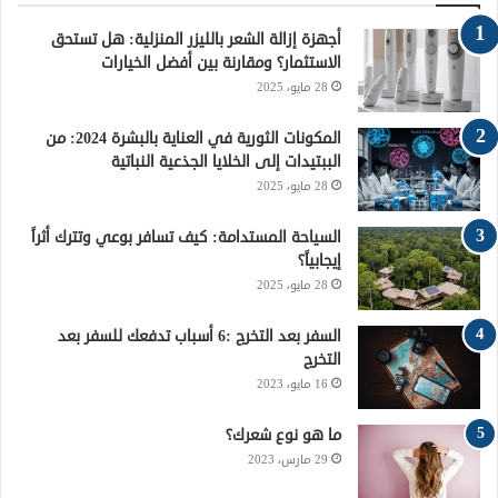
ب
ت
ت
ت
ص
أجهزة إزالة الشعر بالليزر المنزلية: هل تستحق
و
ر
ي
ق
ا
الاستثمار؟ ومقارنة بين أفضل الخيارات
28 مايو، 2025
ك
ر
ر
ل
ي
ا
م
المكونات الثورية في العناية بالبشرة 2024: من
الببتيدات إلى الخلايا الجذعية النباتية
س
م
و
28 مايو، 2025
ت
ق
السياحة المستدامة: كيف تسافر بوعي وتترك أثراً
إيجابياً؟
ع
28 مايو، 2025
R
السفر بعد التخرج :6 أسباب تدفعك للسفر بعد
التخرج
S
16 مايو، 2023
S
ما هو نوع شعرك؟
29 مارس، 2023