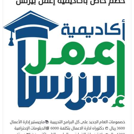
خصم خاص بأكاديمية إعمل بيزنس
خصمومات العام الجديد على كل البرامج التدريبية 📚ماچيستير إدارة الأعمال
3600 ريال 📒 دكتوراه ادارة الاعمال بتكلفة 6000 📘الدبلومات الإحترافية