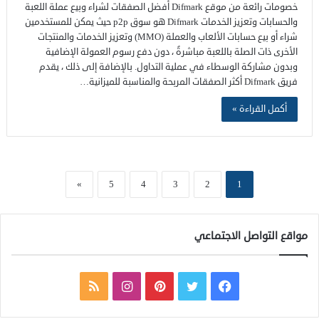
خصومات رائعة من موقع Difmark أفضل الصفقات لشراء وبيع عملة اللعبة
والحسابات وتعزيز الخدمات Difmark هو سوق p2p حيث يمكن للمستخدمين
شراء أو بيع حسابات الألعاب والعملة (MMO) وتعزيز الخدمات والمنتجات
الأخرى ذات الصلة باللعبة مباشرةً ، دون دفع رسوم العمولة الإضافية
وبدون مشاركة الوسطاء في عملية التداول. بالإضافة إلى ذلك ، يقدم
فريق Difmark أكثر الصفقات المربحة والمناسبة للميزانية…
أكمل القراءة »
»
5
4
3
2
1
مواقع التواصل الاجتماعي
ف
ت
ب
ا
م
ي
و
ي
ن
ل