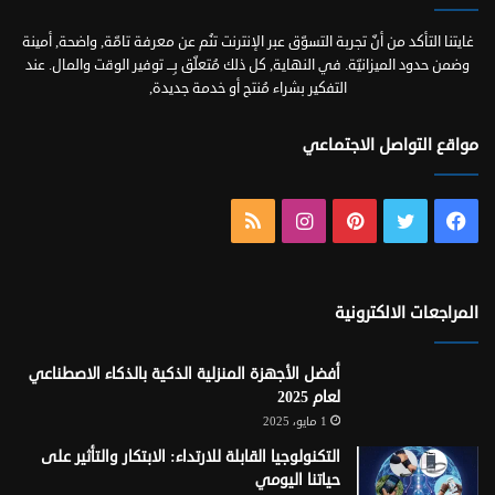
غايتنا التأكد من أنّ تجربة التسوّق عبر الإنترنت تنُم عن معرفة تامّة, واضحة, أمينة
وضمن حدود الميزانيّة. في النهاية, كل ذلك مُتعلّق بِـــ توفير الوقت والمال. عند
التفكير بشراء مُنتج أو خدمة جديدة,
مواقع التواصل الاجتماعي
فيسبوك
تويتر
بينتيريست
انستقرام
ملخص
الموقع
RSS
المراجعات الالكترونية
أفضل الأجهزة المنزلية الذكية بالذكاء الاصطناعي
لعام 2025
1 مايو، 2025
التكنولوجيا القابلة للارتداء: الابتكار والتأثير على
حياتنا اليومي