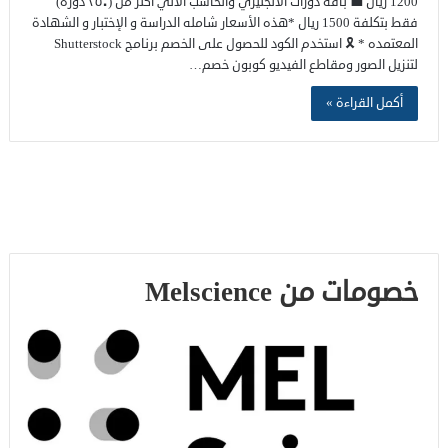
1200 ريال 💼 باقة دورات الانجليزي والحاسب الالي اكتر من (٣٥٠ دورة)
فقط بتكلفة 1500 ريال *هذه الأسعار شامله الدراسة و الإختبار و الشهادة
المعتمده * 🎗 استخدم الكود للحصول على الخصم برنامج Shutterstock
لتنزيل الصور ومقاطع الفيديو كوبون خصم…
أكمل القراءة »
خصومات من Melscience