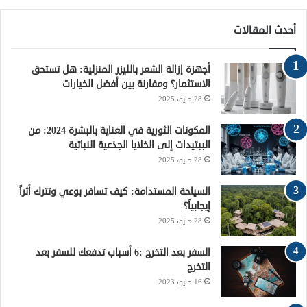
س
ي
ن
س
خ
أحدث المقالات
ب
ت
ت
ت
ص
أجهزة إزالة الشعر بالليزر المنزلية: هل تستحق
و
ر
ي
ق
ا
الاستثمار؟ ومقارنة بين أفضل الخيارات
28 مايو، 2025
ك
ر
ر
ل
ي
ا
م
المكونات الثورية في العناية بالبشرة 2024: من
الببتيدات إلى الخلايا الجذعية النباتية
س
م
و
28 مايو، 2025
ت
ق
السياحة المستدامة: كيف تسافر بوعي وتترك أثراً
إيجابياً؟
ع
28 مايو، 2025
R
السفر بعد التخرج :6 أسباب تدفعك للسفر بعد
التخرج
S
16 مايو، 2023
S