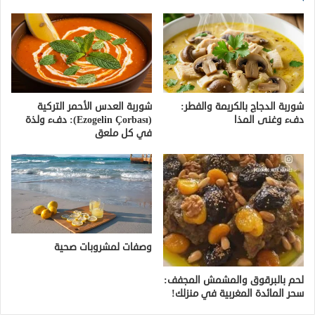
شوربة الدجاج بالكريمة والفطر:
شوربة العدس الأحمر التركية
دفء وغنى المذا
(Ezogelin Çorbası): دفء ولذة
في كل ملعق
وصفات لمشروبات صحية
لحم بالبرقوق والمشمش المجفف:
سحر المائدة المغربية في منزلك!