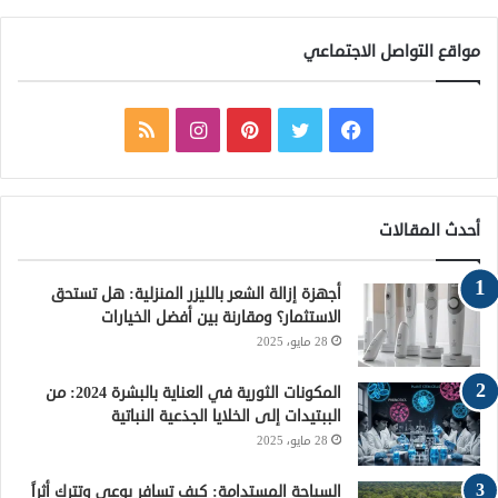
مواقع التواصل الاجتماعي
ف
ت
ب
ا
م
ي
و
ي
ن
ل
س
ي
ن
س
خ
أحدث المقالات
ب
ت
ت
ت
ص
أجهزة إزالة الشعر بالليزر المنزلية: هل تستحق
و
ر
ي
ق
ا
الاستثمار؟ ومقارنة بين أفضل الخيارات
28 مايو، 2025
ك
ر
ر
ل
ي
ا
م
المكونات الثورية في العناية بالبشرة 2024: من
الببتيدات إلى الخلايا الجذعية النباتية
س
م
و
28 مايو، 2025
ت
ق
السياحة المستدامة: كيف تسافر بوعي وتترك أثراً