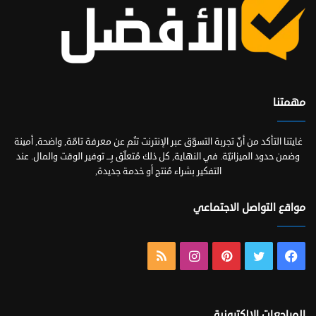
مهمتنا
غايتنا التأكد من أنّ تجربة التسوّق عبر الإنترنت تنُم عن معرفة تامّة, واضحة, أمينة
وضمن حدود الميزانيّة. في النهاية, كل ذلك مُتعلّق بِـــ توفير الوقت والمال. عند
التفكير بشراء مُنتج أو خدمة جديدة,
مواقع التواصل الاجتماعي
فيسبوك
تويتر
بينتيريست
انستقرام
ملخص
الموقع
RSS
المراجعات الالكترونية