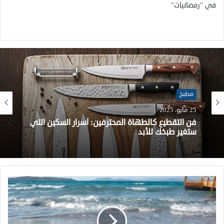
في "رمضانيات"
مطبخ
25 مايو، 2025
فن التقطيع كالطهاة المحترفين: أسرار السكين التي
ستغير طبخك للأبد