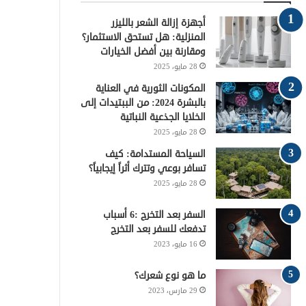
و
ر
ي
ق
ا
أجهزة إزالة الشعر بالليزر
ك
ر
ر
ل
المنزلية: هل تستحق الاستثمار؟
ومقارنة بين أفضل الخيارات
ي
ا
م
28 مايو، 2025
س
م
و
المكونات الثورية في العناية
بالبشرة 2024: من الببتيدات إلى
ت
ق
الخلايا الجذعية النباتية
28 مايو، 2025
ع
السياحة المستدامة: كيف
تسافر بوعي وتترك أثراً إيجابياً؟
R
28 مايو، 2025
S
السفر بعد التخرج :6 أسباب
S
تدفعك للسفر بعد التخرج
16 مايو، 2023
ما هو نوع شعرك؟
29 مارس، 2023