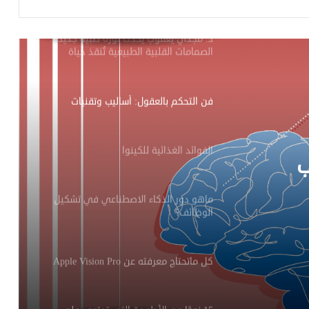
د. مجدي يعقوب يُحدث ثورة طبية جديدة:
الصمامات القلبية الطبيعية تُنقذ حياة
الملايين
فن التحكم بالعقول: أساليب وتقنيات
الفوائد الغذائية للكينوا
ب
ماهو دور الذكاء الاصطناعي في تشكيل
الوظائف؟
كل ماتحتاج معرفته عن Apple Vision Pro