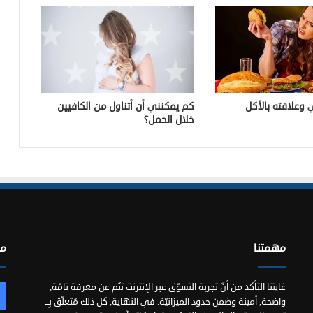
الملايين
فن التحكم بالعقول: أساليب وتقنيات
الفوائد الغذائية للكينوا
 وعلاقته بالأكل
كم يمكنني أن أتناول من الكافيين
خلال الحمل؟
ماهو دور الذكاء الاصطناعي في تشكيل
الوظائف؟
كل ماتحتاج معرفته عن Apple Vision Pro
مهمتنا
مو
غايتنا التأكد من أنّ تجربة التسوّق عبر الإنترنت تنُم عن معرفة تامّة,
واضحة, أمينة وضمن حدود الميزانيّة. في النهاية, كل ذلك مُتعلّق بِـــ