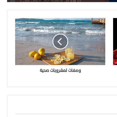
15 نوعًا من الأطعمة التي تحتوي على
نسبة عالية من حمض الفوليك
ما هو الماء المقطر وهل يمكنك شربه؟
طرق طبيعية للتخلص من تقلصات الدورة
الشهرية
5 طرق للتعامل مع اضطراب فرط الحركة
وصفات لمشروبات صحية
ونقص الانتباه
كن خبير نفسك للاسترخاء والتأمل
د. مجدي يعقوب يُحدث ثورة طبية جديدة:
الصمامات القلبية الطبيعية تُنقذ حياة