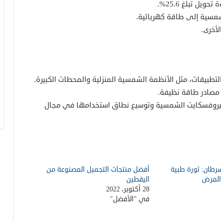
ل تبلغ 25.6%.
لأخرى.
15 نوعًا من الأطعمة التي تحتوي على
نسبة عالية من حمض الفوليك
طبيقات، مثل الأنظمة الشمسية المنزلية والمحطات الكبيرة.
ما هو الماء المقطر وهل يمكنك شربه؟
مصادر طاقة نظيفة.
البيروفسكايت الشمسية وتوسيع نطاق استخدامها في مجال
طرق طبيعية للتخلص من تقلصات الدورة
الشهرية
5 طرق للتعامل مع اضطراب فرط الحركة
سرطان: ثورة طبية
أفضل منتجات التجميل المصنوعة من
ونقص الانتباه
المرض
اليقطين
28 أكتوبر، 2022
في "الأفضل"
كن خبير نفسك للاسترخاء والتأمل