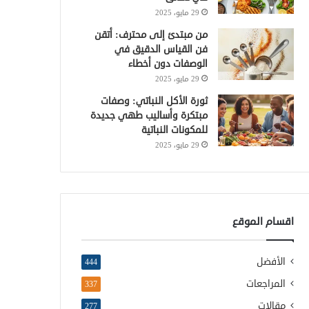
29 مايو، 2025
من مبتدئ إلى محترف: أتقن
فن القياس الدقيق في
الوصفات دون أخطاء
29 مايو، 2025
ثورة الأكل النباتي: وصفات
مبتكرة وأساليب طهي جديدة
للمكونات النباتية
29 مايو، 2025
اقسام الموقع
الأفضل
444
المراجعات
337
مقالات
277