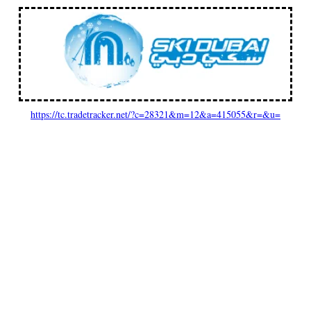
https://tc.tradetracker.net/?c=28321&m=12&a=415055&r=&u=